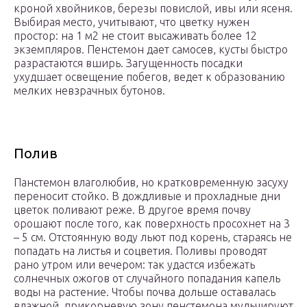
кроной хвойников, березы повислой, ивы или ясеня.
Выбирая место, учитывают, что цветку нужен
простор: на 1 м2 не стоит высаживать более 12
экземпляров. Пенстемон дает самосев, кусты быстро
разрастаются вширь. Загущенность посадки
ухудшает освещение побегов, ведет к образованию
мелких невзрачных бутонов.
Полив
Панстемон влаголюбив, но кратковременную засуху
переносит стойко. В дождливые и прохладные дни
цветок поливают реже. В другое время почву
орошают после того, как поверхность просохнет на 3
– 5 см. Отстоянную воду льют под корень, стараясь не
попадать на листья и соцветия. Поливы проводят
рано утром или вечером: так удастся избежать
солнечных ожогов от случайного попадания капель
воды на растение. Чтобы почва дольше оставалась
влажной, прикорневую зону пенстемона мульчируют