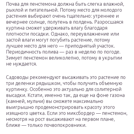
Почва для пенстемона должна быть слегка влажной,
рыхлой и питательной. Потому место для молодого
растения выбирают очень тщательно: утреннее и
вечернее солнце, полутень в полдень. Разросшаяся
куртина сможет удерживать влагу благодаря
плотности посадки. Однако, переувлажнение или
застой влаги могут погубить растение, потому
лучшее место для него — приподнятый участок.
Периодичность полива — раз в неделю по погоде.
Зимует пенстемон великолепно, потому в укрытии
не нуждается.
Садоводы рекомендуют высаживать это растение по
три деленки рядышком, чтобы получить объемную
куртинку. Особенно это актуально для солитерной
высадки. Кстати, именно так, да еще на фоне газона
(камней, мульчи) вы сможете максимально
выигрышно продемонстрировать красоту этого
изящного цветка. Если это миксбордер — пенстемон,
несмотря на рост высаживают на первом плане,
ближе — только почвопокровники.