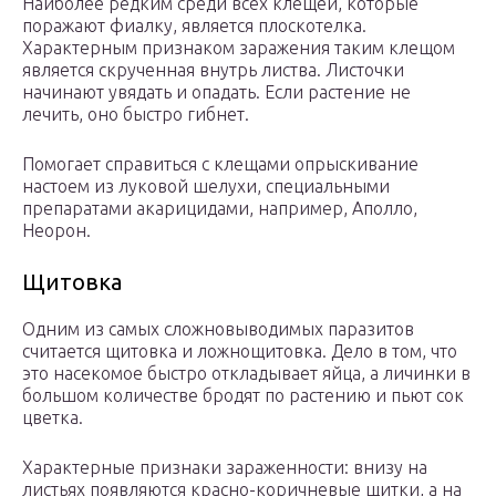
Наиболее редким среди всех клещей, которые
поражают фиалку, является плоскотелка.
Характерным признаком заражения таким клещом
является скрученная внутрь листва. Листочки
начинают увядать и опадать. Если растение не
лечить, оно быстро гибнет.
Помогает справиться с клещами опрыскивание
настоем из луковой шелухи, специальными
препаратами акарицидами, например, Аполло,
Неорон.
Щитовка
Одним из самых сложновыводимых паразитов
считается щитовка и ложнощитовка. Дело в том, что
это насекомое быстро откладывает яйца, а личинки в
большом количестве бродят по растению и пьют сок
цветка.
Характерные признаки зараженности: внизу на
листьях появляются красно-коричневые щитки, а на