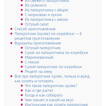
Из свежего папоротника
Из соленого
Из папоротника с яйцом
С морковью и луком
Из папоротника с мясом
Острый салат
Способ приготовления
Папоротник (орляк) по-корейски — 6
рецептов приготовления
Варианты приготовления
Острый папоротник
Салат из папоротника по-корейски
Маринованный
С мясом
Сухой папоротник по-корейски
Рецепт на зиму
Всё про папоротник орляк, польза и вред,
как солить и готовить
Что такое папоротник орляк?
Как и где растет
Когда и как собирать
Чем пахнет и какой на вкус
Инструкция как солить папоротник