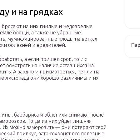
у и на грядках
ки бросают на них гнилые и недозрелые
земле овощи, а также не убранные
ость, мумифицированные плоды на ветках
Па
овки болезней и вредителей.
работать, а если пришел срок, то и с
ет осмотреть на наличие оставшихся на
жить. А заодно и присмотреться, нет ли на
сле листопада они хорошо различимы и их
лины, барбариса и облепихи снимают после
аморозков. Тогда из них уйдет лишняя
. Их можно заморозить — они потеряют свой
еский привкус, зато сохранят все полезные
. Или сделать прекрасные напитки, варить