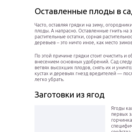
Оставленные плоды в сад
Часто, оставляя грядки на зиму, огородни
плоды. А напрасно. Оставленные гнить на 
растительные остатки, сорная растительн
деревьев – это ничто иное, как место зим
По этой причине грядки стоит очистить и об
внесением основных удобрений. Сад следу
ветвях высохших плодов, снять их и уничто
кустах и деревьях гнезд вредителей — по
легко убрать.
Заготовки из ягод
Ягоды ка
первых з
горчинка
специфич
свойства