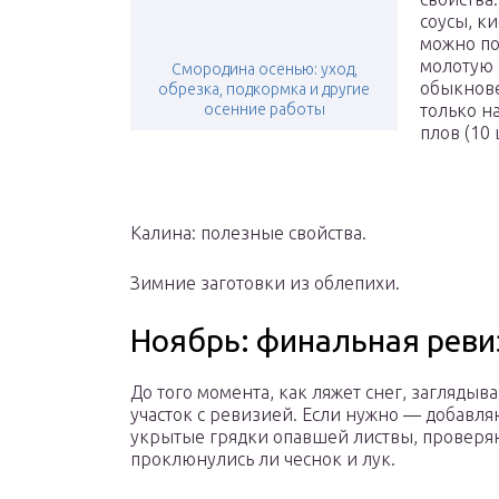
соусы, к
можно по
молотую 
Смородина осенью: уход,
обыкнове
обрезка, подкормка и другие
осенние работы
только н
плов (10
Калина: полезные свойства.
Зимние заготовки из облепихи.
Ноябрь: финальная реви
До того момента, как ляжет снег, заглядыв
участок с ревизией. Если нужно — добавля
укрытые грядки опавшей листвы, проверя
проклюнулись ли чеснок и лук.