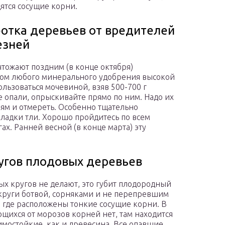
дятся сосущие корни.
отка деревьев от вредителей
езней
тожают поздним (в конце октября)
ром любого минерального удобрения высокой
ользоваться мочевиной, взяв 500-700 г
е опали, опрыскивайте прямо по ним. Надо их
ниям и отмереть. Особенно тщательно
кладки тли. Хорошо пройдитесь по всем
ах. Ранней весной (в конце марта) эту
угов плодовых деревьев
х кругов не делают, это губит плодородный
 круги ботвой, сорняками и не перепревшим
, где расположены тонкие сосущие корни. В
ющихся от морозов корней нет, там находится
имостойкие, как и древесина. Все опавшие