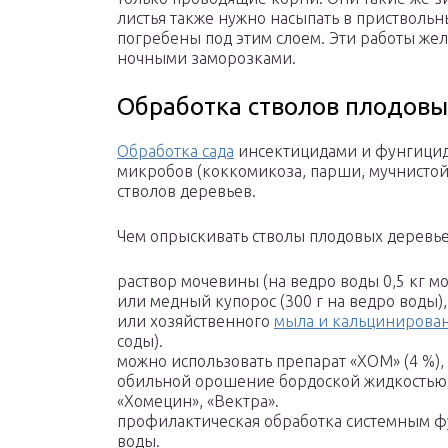
листья также нужно насыпать в приствольн
погребены под этим слоем. Эти работы же
ночными заморозками.
Обработка стволов плодовы
Обработка сада
инсектицидами и фунгицида
микробов (коккомикоза, парши, мучнистой
стволов деревьев.
Чем опрыскивать стволы плодовых деревье
раствор мочевины (на ведро воды 0,5 кг м
или медный купорос (300 г на ведро воды),
или хозяйственного
мыла и кальцинирова
соды).
можно использовать препарат «ХОМ» (4 %),
обильной орошение бордоской жидкостью 
«Хомецин», «Вектра».
профилактическая обработка системным фу
воды.