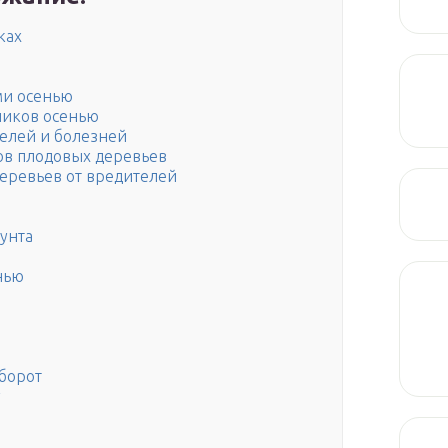
ках
ми осенью
ников осенью
телей и болезней
ов плодовых деревьев
еревьев от вредителей
унта
нью
борот
у