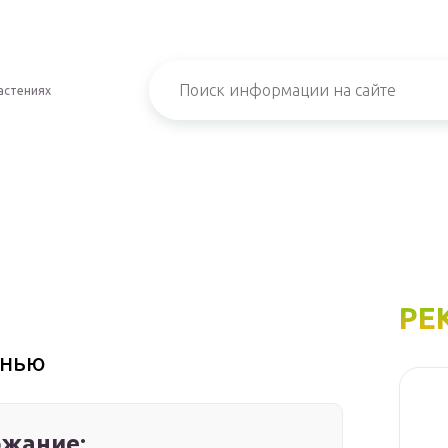
астениях
РЕ
енью
жание: