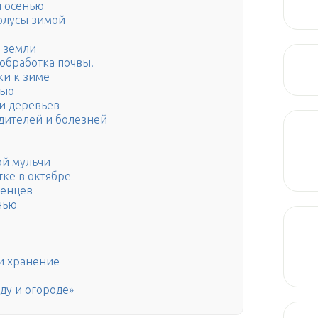
ми осенью
олусы зимой
а земли
 обработка почвы.
ки к зиме
нью
и деревьев
дителей и болезней
ой мульчи
тке в октябре
женцев
нью
 и хранение
ду и огороде»