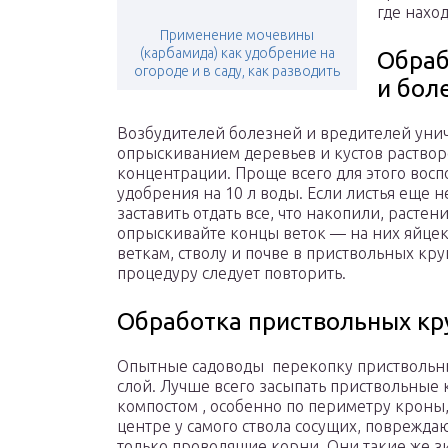
где нахо
Применение мочевины
(карбамида) как удобрение на
Обраб
огороде и в саду, как разводить
и бол
Возбудителей болезней и вредителей унич
опрыскиванием деревьев и кустов раство
концентрации. Проще всего для этого восп
удобрения на 10 л воды. Если листья еще н
заставить отдать все, что накопили, расте
опрыскивай­те концы веток — на них яйце
веткам, стволу и почве в приствольных круг
процедуру следует повторить.
Обработка приствольных кр
Опытные садоводы перекопку приствольны
слой. Лучше всего засыпать приствольные
компостом , особенно по периметру кроны
центре у самого ствола сосущих, поврежда
только проводящие корни. Они такие же з