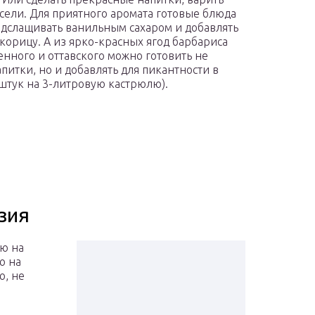
исели. Для приятного аромата готовые блюда
дслащивать ванильным сахаром и добавлять
корицу. А из ярко-красных ягод барбариса
нного и оттавского можно готовить не
апитки, но и добавлять для пикантности в
 штук на 3-литровую кастрюлю).
зия
аю на
ю на
ю, не