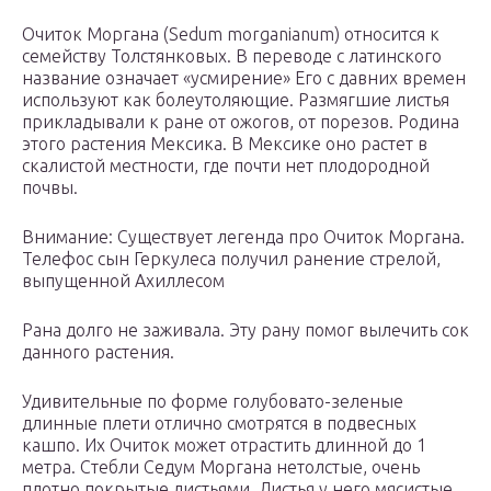
Очиток Моргана (Sedum morganianum) относится к
семейству Толстянковых. В переводе с латинского
название означает «усмирение» Его с давних времен
используют как болеутоляющие. Размягшие листья
прикладывали к ране от ожогов, от порезов. Родина
этого растения Мексика. В Мексике оно растет в
скалистой местности, где почти нет плодородной
почвы.
Внимание: Существует легенда про Очиток Моргана.
Телефос сын Геркулеса получил ранение стрелой,
выпущенной Ахиллесом
Рана долго не заживала. Эту рану помог вылечить сок
данного растения.
Удивительные по форме голубовато-зеленые
длинные плети отлично смотрятся в подвесных
кашпо. Их Очиток может отрастить длинной до 1
метра. Стебли Седум Моргана нетолстые, очень
плотно покрытые листьями. Листья у него мясистые,