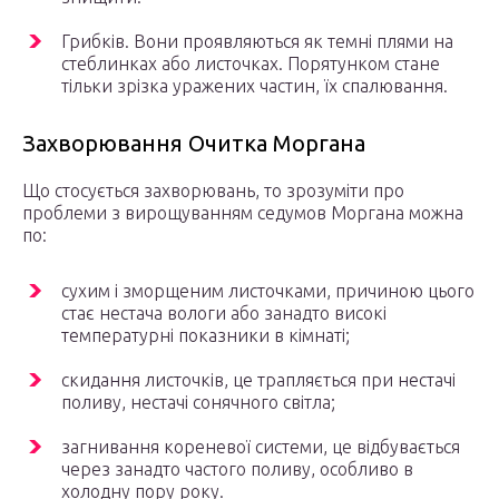
Грибків. Вони проявляються як темні плями на
стеблинках або листочках. Порятунком стане
тільки зрізка уражених частин, їх спалювання.
Захворювання Очитка Моргана
Що стосується захворювань, то зрозуміти про
проблеми з вирощуванням седумов Моргана можна
по:
сухим і зморщеним листочками, причиною цього
стає нестача вологи або занадто високі
температурні показники в кімнаті;
скидання листочків, це трапляється при нестачі
поливу, нестачі сонячного світла;
загнивання кореневої системи, це відбувається
через занадто частого поливу, особливо в
холодну пору року.