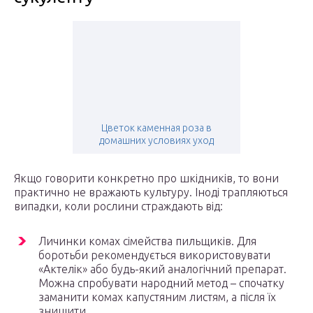
Цветок каменная роза в
домашних условиях уход
Якщо говорити конкретно про шкідників, то вони
практично не вражають культуру. Іноді трапляються
випадки, коли рослини страждають від:
Личинки комах сімейства пильщиків. Для
боротьби рекомендується використовувати
«Актелік» або будь-який аналогічний препарат.
Можна спробувати народний метод – спочатку
заманити комах капустяним листям, а після їх
знищити.