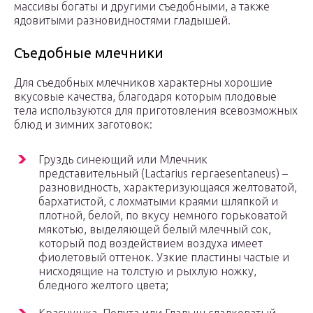
массивы богаты и другими съедобными, а также
ядовитыми разновидностями гладышей.
Съедобные млечники
Для съедобных млечников характерны хорошие
вкусовые качества, благодаря которым плодовые
тела используются для приготовления всевозможных
блюд и зимних заготовок:
Груздь синеющий или Млечник
представительный (Lасtаrius rерrаеsentaneus) –
разновидность, характеризующаяся желтоватой,
бархатистой, с лохматыми краями шляпкой и
плотной, белой, по вкусу немного горьковатой
мякотью, выделяющей белый млечный сок,
который под воздействием воздуха имеет
фиолетовый оттенок. Узкие пластины частые и
нисходящие на толстую и рыхлую ножку,
бледного желтого цвета;