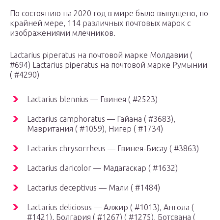
По состоянию на 2020 год в мире было выпущено, по
крайней мере, 114 различных почтовых марок с
изображениями млечников.
Lactarius piperatus на почтовой марке Молдавии (
#694) Lactarius piperatus на почтовой марке Румынии
( #4290)
Lactarius blennius — Гвинея ( #2523)
Lactarius camphoratus — Гайана ( #3683),
Мавритания ( #1059), Нигер ( #1734)
Lactarius chrysorrheus — Гвинея-Бисау ( #3863)
Lactarius claricolor — Мадагаскар ( #1632)
Lactarius deceptivus — Мали ( #1484)
Lactarius deliciosus — Алжир ( #1013), Ангола (
#1421), Болгария ( #1267) ( #1275), Ботсвана (