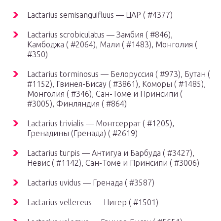
Lactarius semisanguifluus — ЦАР ( #4377)
Lactarius scrobiculatus — Замбия ( #846),
Камбоджа ( #2064), Мали ( #1483), Монголия (
#350)
Lactarius torminosus — Белоруссия ( #973), Бутан (
#1152), Гвинея-Бисау ( #3861), Коморы ( #1485),
Монголия ( #346), Сан-Томе и Принсипи (
#3005), Финляндия ( #864)
Lactarius trivialis — Монтсеррат ( #1205),
Гренадины (Гренада) ( #2619)
Lactarius turpis — Антигуа и Барбуда ( #3427),
Невис ( #1142), Сан-Томе и Принсипи ( #3006)
Lactarius uvidus — Гренада ( #3587)
Lactarius vellereus — Нигер ( #1501)