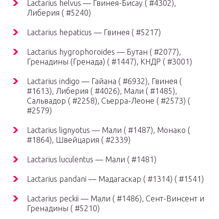
Lactarius helvus — Гвинея-Бисау ( #4302),
Либерия ( #5240)
Lactarius hepaticus — Гвинея ( #5217)
Lactarius hygrophoroides — Бутан ( #2077),
Гренадины (Гренада) ( #1447), КНДР ( #3001)
Lactarius indigo — Гайана ( #6932), Гвинея (
#1613), Либерия ( #4026), Мали ( #1485),
Сальвадор ( #2258), Сьерра-Леоне ( #2573) (
#2579)
Lactarius lignyotus — Мали ( #1487), Монако (
#1864), Швейцария ( #2339)
Lactarius luculentus — Мали ( #1481)
Lactarius pandani — Мадагаскар ( #1314) ( #1541)
Lactarius peckii — Мали ( #1486), Сент-Винсент и
Гренадины ( #5210)