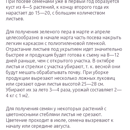
При посеве семенами уже в первый год образуется
куст из 4—5 растений, к концу второго года их
нарастает до 15—20, с большим количеством
листьев.
Для получения зеленого пера в марте и апреле
целесообразно в начале марта часть посева накрыть
легким каркасом с полиэтиленовой пленкой.
Отрастание листьев под укрытием идет значительно
быстрее и продукция будет готова к съему на 8—12
дней раньше, чем с открытого участка. В октябре
листья и стрелки с участка убирают, т. к. весной они
будут мешать обрабатывать почву. При уборке
продукции вырезают несколько ложных луковиц
или срезают одни листья высотой 25—28 см.
Убирают их за лето 3—4 раза, урожай составляет 2—
4 кг с 1 м2.
Для получения семян у некоторых растений с
цветоносными стеблями листья не срезают.
Цветение проходит в июле, семена вызревают к
началу или середине августа.