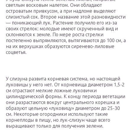
светлым восковым налетом. Они обладают
островатым привкусом, а при надломе выделяют
слизистый сок. Второе название этой разновидности
— поникающий лук. Растение получило его из-за
своих стрелок: молодые имеют скрученный вид и
склоняются к земле. По мере роста стрелки
постепенно выпрямляются, вытягиваются до 100 см, а
на их верхушках образуются сиренево-лиловые
соцветья.
У слизуна развита корневая система, но настоящей
луковицы у него нет. От корневища диаметром 1,5-2
см отрастают мелкие ложные луковички
цилиндрической формы. К концу периода вегетации
они разрастаются вокруг центрального корешка и
образуют цельную «луковицу» диаметром до 25-30
см. Некоторые огородники используют такие
корнеплоды в пищу, но лук-слизун чаще всего
выращивают только для получения зелени.