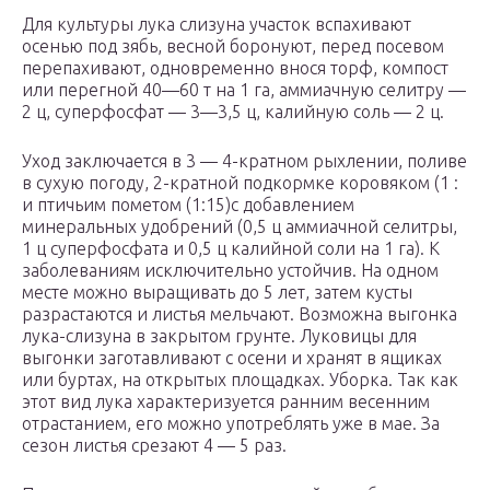
Для культуры лука слизуна участок вспахивают
осенью под зябь, весной боронуют, перед посевом
перепахивают, одновременно внося торф, компост
или перегной 40—60 т на 1 га, аммиачную селитру —
2 ц, суперфосфат — 3—3,5 ц, калийную соль — 2 ц.
Уход заключается в 3 — 4-кратном рыхлении, поливе
в сухую погоду, 2-кратной подкормке коровяком (1 :
и птичьим пометом (1:15)с добавлением
минеральных удобрений (0,5 ц аммиачной селитры,
1 ц суперфосфата и 0,5 ц калийной соли на 1 га). К
заболеваниям исключительно устойчив. На одном
месте можно выращивать до 5 лет, затем кусты
разрастаются и листья мельчают. Возможна выгонка
лука-слизуна в закрытом грунте. Луковицы для
выгонки заготавливают с осени и хранят в ящиках
или буртах, на открытых площадках. Уборка. Так как
этот вид лука характеризуется ранним весенним
отрастанием, его можно употреблять уже в мае. За
сезон листья срезают 4 — 5 раз.