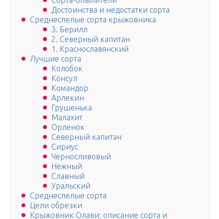
Сорта-опылители
Достоинства и недостатки сорта
Среднеспелые сорта крыжовника
3. Берилл
2. Северный капитан
1. Краснославянский
Лучшие сорта
Колобок
Консул
Командор
Арлекин
Грушенька
Малахит
Орленок
Северный капитан
Сириус
Черносливовый
Нежный
Славный
Уральский
Среднеспелые сорта
Цели обрезки
Крыжовник Олави: описание сорта и