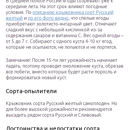
В средней полосе России ягоды созревают уже к
середине лета. На этот срок влияют погодные
условия. По
описанию крыжовника сорт Русский
желтый
и
по его фото видно
, что спелые ягоды
приобретают золотисто-янтарный цвет. Отмечают
сладкий вкус с небольшой кислинкой из-за
содержания сахаров и витамина С. Вес одной ягоды –
от 5 до 7 г. Собирают с одного куста 4-10 кг ягод,
которые не осыпаются, не лопаются и не портятся.
Замечание! После 15-ти лет урожайность начинает
падать, поэтому проводят омоложение куста, обрезав
все побеги, вместо которых будет расти поросль и
формироваться новый куст.
Сорта-опылители
Крыжовник сорта Русский желтый самоплоден. Но
для более высокой урожайности рекомендуется
высадить рядом сорта Русский и Сливовый.
Достоинства и недостатки сорта