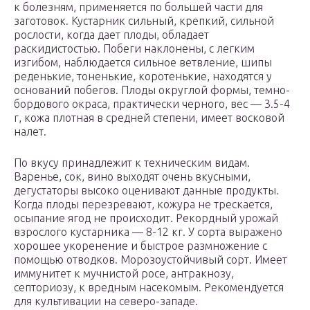
к болезням, применяется по большей части для
заготовок. Кустарник сильный, крепкий, сильной
рослости, когда дает плоды, обладает
раскидистостью. Побеги наклонены, с легким
изгибом, наблюдается сильное ветвление, шипы
реденькие, тоненькие, коротенькие, находятся у
оснований побегов. Плоды округлой формы, темно-
бордового окраса, практически черного, вес — 3.5-4
г, кожа плотная в средней степени, имеет восковой
налет.
По вкусу принадлежит к техническим видам.
Варенье, сок, вино выходят очень вкусными,
дегустаторы высоко оценивают данные продукты.
Когда плоды перезревают, кожура не трескается,
осыпание ягод не происходит. Рекордный урожай
взрослого кустарника — 8-12 кг. У сорта выражено
хорошее укоренение и быстрое размножение с
помощью отводков. Морозоустойчивый сорт. Имеет
иммунитет к мучнистой росе, антракнозу,
септориозу, к вредным насекомым. Рекомендуется
для культивации на северо-западе.