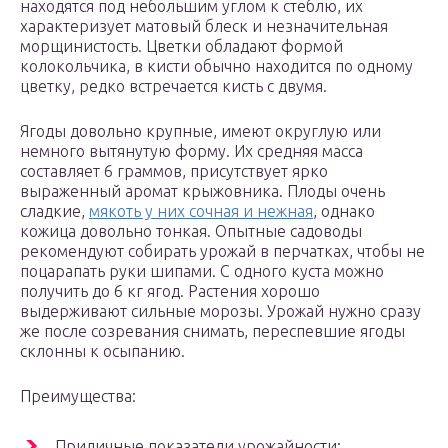
находятся под небольшим углом к стеблю, их
характеризует матовый блеск и незначительная
морщинистость. Цветки обладают формой
колокольчика, в кисти обычно находится по одному
цветку, редко встречается кисть с двумя.
Ягоды довольно крупные, имеют округлую или
немного вытянутую форму. Их средняя масса
составляет 6 граммов, присутствует ярко
выраженный аромат крыжовника. Плоды очень
сладкие,
мякоть у них сочная и нежная
, однако
кожица довольно тонкая. Опытные садоводы
рекомендуют собирать урожай в перчатках, чтобы не
поцарапать руки шипами. С одного куста можно
получить до 6 кг ягод. Растения хорошо
выдерживают сильные морозы. Урожай нужно сразу
же после созревания снимать, переспевшие ягоды
склонны к осыпанию.
Преимущества:
Приличные показатели урожайности;