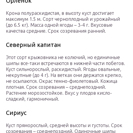
Орленок
Крона полураскидистая, в высоту куст достигает
максимум 1.5 м. Сорт черноплодный и урожайный
(до 6.5 кг). Масса одной ягоды – 3-4 г. Вкусовые
качества средние. Срок созревания ранний.
Северный капитан
Этот сорт крыжовника не колючий, но единичные
шипы все-таки встречаются в нижней части побегов.
Куст сильнорослый, раскидистый. Ягоды овальные,
некрупные (до 4 г). На ветках они держатся крепко,
не осыпаются. Окрас темно-фиолетовый. Кожица
плотная. Срок созревания – среднепоздний.
Растение морозостойкое. Вкус у плодов кисло-
сладкий, гармоничный.
Сириус
Куст пряморослый, средней высоты и густоты. Срок
созревания – среднепоздний. Одиночные шипы