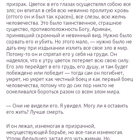
призрак. Цветок в его глазах осуществлял собою все
зло; он впитал в себя всю невинно пролитую кровь
(оттого он и был так красен), все слезы, всю желчь
человечества. Это было таинственное, страшное
существо, противоположность Богу, Ариман,
принявший скромный и невинный вид. Нужно было
сорвать его и убить. Но этого мало, — нужно было не
дать ему при издыхании излить все свое зло в мир.
Потому-то он и спрятал его у себя на груди. Он
надеялся, что к утру цветок потеряет всю свою силу.
Его зло перейдет в его грудь, его душу, и там будет
побеждено или победит — тогда сам он погибнет,
умрет, но умрет как честный боец и как первый боец
человечества, потому что до сих пор никто не
осмеливался бороться разом со всем злом мира.
— Они не видели его. Я увидел. Могу ли я оставить
его жить? Лучше смерть.
И он лежал, изнемогая в призрачной,
несуществующей борьбе, но все-таки изнемогая.
Утром фельдшер застал его чуть живым. Но,