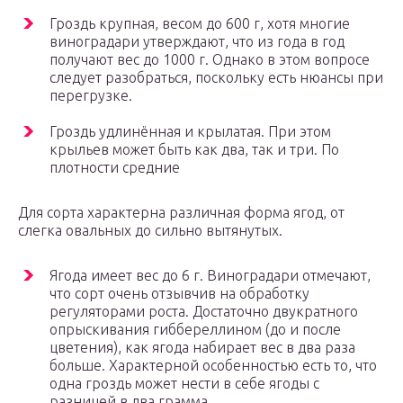
Гроздь крупная, весом до 600 г, хотя многие
виноградари утверждают, что из года в год
получают вес до 1000 г. Однако в этом вопросе
следует разобраться, поскольку есть нюансы при
перегрузке.
Гроздь удлинённая и крылатая. При этом
крыльев может быть как два, так и три. По
плотности средние
Для сорта характерна различная форма ягод, от
слегка овальных до сильно вытянутых.
Ягода имеет вес до 6 г. Виноградари отмечают,
что сорт очень отзывчив на обработку
регуляторами роста. Достаточно двукратного
опрыскивания гиббереллином (до и после
цветения), как ягода набирает вес в два раза
больше. Характерной особенностью есть то, что
одна гроздь может нести в себе ягоды с
разницей в два грамма.