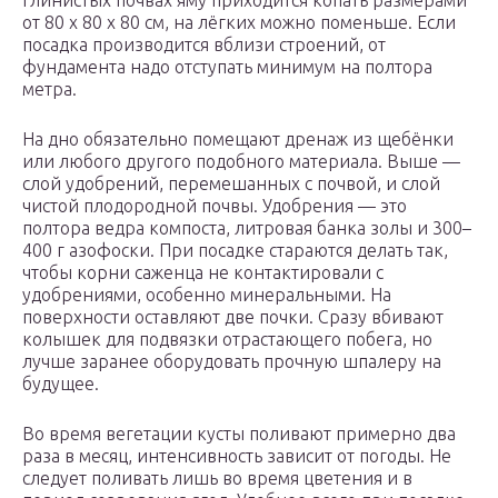
глинистых почвах яму приходится копать размерами
от 80 х 80 х 80 см, на лёгких можно поменьше. Если
посадка производится вблизи строений, от
фундамента надо отступать минимум на полтора
метра.
На дно обязательно помещают дренаж из щебёнки
или любого другого подобного материала. Выше —
слой удобрений, перемешанных с почвой, и слой
чистой плодородной почвы. Удобрения — это
полтора ведра компоста, литровая банка золы и 300–
400 г азофоски. При посадке стараются делать так,
чтобы корни саженца не контактировали с
удобрениями, особенно минеральными. На
поверхности оставляют две почки. Сразу вбивают
колышек для подвязки отрастающего побега, но
лучше заранее оборудовать прочную шпалеру на
будущее.
Во время вегетации кусты поливают примерно два
раза в месяц, интенсивность зависит от погоды. Не
следует поливать лишь во время цветения и в