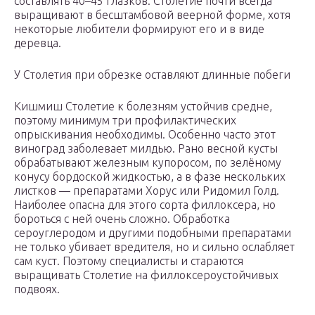
составлять 40–45 глазков. Столетие почти всегда
выращивают в бесштамбовой веерной форме, хотя
некоторые любители формируют его и в виде
деревца.
У Столетия при обрезке оставляют длинные побеги
Кишмиш Столетие к болезням устойчив средне,
поэтому минимум три профилактических
опрыскивания необходимы. Особенно часто этот
виноград заболевает милдью. Рано весной кусты
обрабатывают железным купоросом, по зелёному
конусу бордоской жидкостью, а в фазе нескольких
листков — препаратами Хорус или Ридомил Голд.
Наиболее опасна для этого сорта филлоксера, но
бороться с ней очень сложно. Обработка
сероуглеродом и другими подобными препаратами
не только убивает вредителя, но и сильно ослабляет
сам куст. Поэтому специалисты и стараются
выращивать Столетие на филлоксероустойчивых
подвоях.