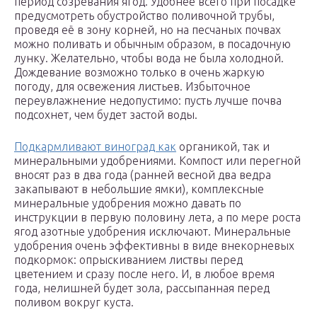
период созревания ягод. Удобнее всего при посадке
предусмотреть обустройство поливочной трубы,
проведя её в зону корней, но на песчаных почвах
можно поливать и обычным образом, в посадочную
лунку. Желательно, чтобы вода не была холодной.
Дождевание возможно только в очень жаркую
погоду, для освежения листьев. Избыточное
переувлажнение недопустимо: пусть лучше почва
подсохнет, чем будет застой воды.
Подкармливают виноград как
органикой, так и
минеральными удобрениями. Компост или перегной
вносят раз в два года (ранней весной два ведра
закапывают в небольшие ямки), комплексные
минеральные удобрения можно давать по
инструкции в первую половину лета, а по мере роста
ягод азотные удобрения исключают. Минеральные
удобрения очень эффективны в виде внекорневых
подкормок: опрыскиванием листвы перед
цветением и сразу после него. И, в любое время
года, нелишней будет зола, рассыпанная перед
поливом вокруг куста.