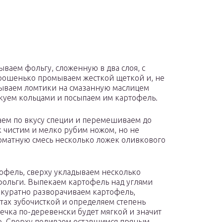
ваем фольгу, сложенную в два слоя, с
орошенько промываем жесткой щеткой и, не
дываем ломтики на смазанную маслицем
нкуем кольцами и посыпаем им картофель.
аем по вкусу специи и перемешиваем до
 чистим и мелко рубим ножом, но не
оматную смесь несколько ложек оливкового
офель, сверху укладываем несколько
фольги. Выпекаем картофель над углями
ккуратно разворачиваем картофель,
тах зубочисткой и определяем степень
ечка по-деревенски будет мягкой и значит
о. Сверху поливаем оставшимся пряным