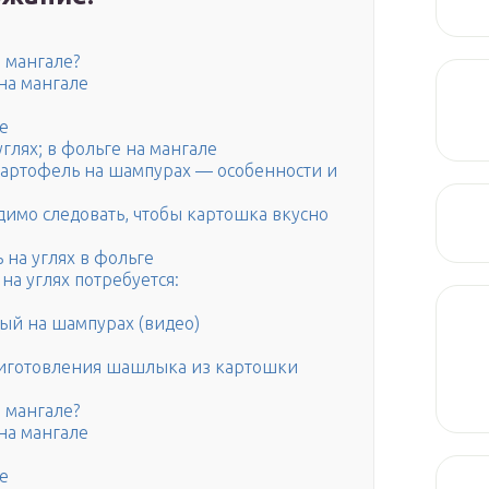
 мангале?
на мангале
е
глях; в фольге на мангале
картофель на шампурах — особенности и
имо следовать, чтобы картошка вкусно
 на углях в фольге
на углях потребуется:
ый на шампурах (видео)
приготовления шашлыка из картошки
 мангале?
на мангале
е