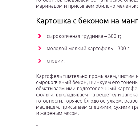
маринадом и присыпаем обильно меленько
Картошка с беконом на ман
сырокопченая грудинка – 300 г;
молодой мелкий картофель – 300 г;
специи.
Картофель тщательно промываем, чистим и
сырокопченый бекон, шинкуем его тонень
обматываем ими подготовленный картофел
фольги, выкладываем на решетку и запека
готовности. Горячее блюдо остужаем, раз
маслицем, присыпаем специями, сухими тр
и жареным мясом.
”