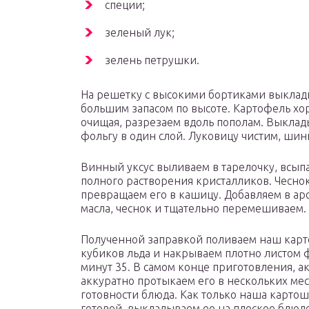
специи;
зеленый лук;
зелень петрушки.
На решетку с высокими бортиками выклады
большим запасом по высоте. Картофель х
очищая, разрезаем вдоль пополам. Выкла
фольгу в один слой. Луковицу чистим, ши
Винный уксус выливаем в тарелочку, всып
полного растворения кристалликов. Чеснок
превращаем его в кашицу. Добавляем в ар
масла, чеснок и тщательно перемешиваем.
Полученной заправкой поливаем наш карт
кубиков льда и накрываем плотно листом 
минут 35. В самом конце приготовления, а
аккуратно протыкаем его в нескольких мес
готовности блюда. Как только наша картош
готовой, выкладываем ее на плоское блюд