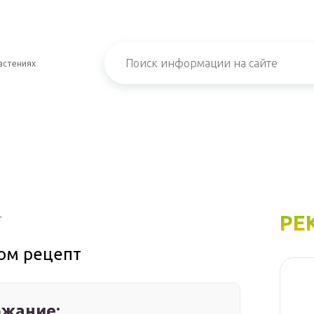
астениях
РЕ
т
ом рецепт
жание: