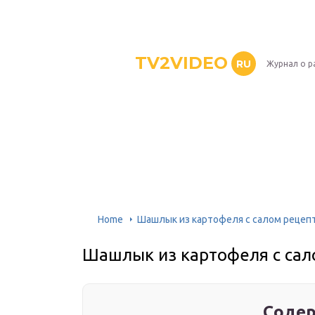
TV2VIDEO
RU
Журнал о р
Home
Шашлык из картофеля с салом рецеп
Шашлык из картофеля с сал
Содер