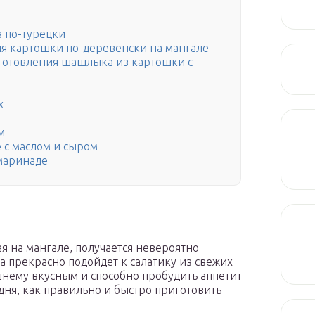
в по-турецки
я картошки по-деревенски на мангале
готовления шашлыка из картошки с
х
м
 с маслом и сыром
 маринаде
ая на мангале, получается невероятно
 прекрасно подойдет к салатику из свежих
шнему вкусным и способно пробудить аппетит
дня, как правильно и быстро приготовить