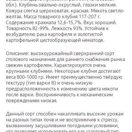
обл.). Клубень овально-округлый, глазки мелкие.
Кожура слегка шероховатая, красная. Мякоть светло-
желтая. Масса товарного клубня 117-207 г.
Содержание крахмала 12,6-15,7%. Вкус хороший.
Товарность 82-99%. Лежкость 93%. Устойчив к
возбудителю рака картофеля и золотистой
картофельной цистообразующей нематоде.
Описание: высокоурожайный сверхранний сорт
столового назначения для раннего снабжения рынка
свежим картофелем. Характеризуется очень
крупными клубнями. Некоторые клубни достигают
веса 800-1000 гр. Имеет преимущественно твёрдую
текстуру (тип варки В) и очень низкую
предрасположенность к изменению цвета мякоти
после варки. Восприимчивость к механическим
повреждениям низкая.
Данный сорт способен накапливать высокие урожаи
на разных типах почв и не восприимчив к стрессу,
вызванному засушливыми погодными условиями,
что позволяет использовать его как стартовый тип