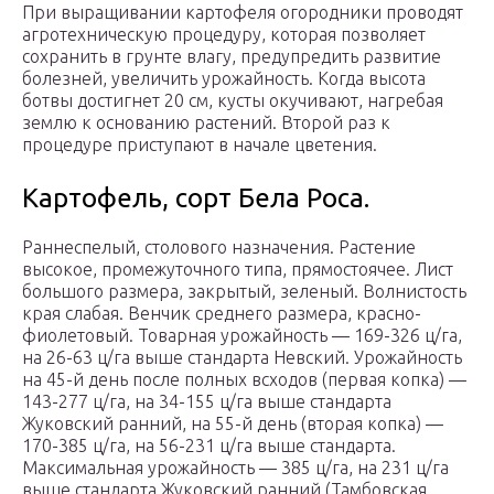
При выращивании картофеля огородники проводят
агротехническую процедуру, которая позволяет
сохранить в грунте влагу, предупредить развитие
болезней, увеличить урожайность. Когда высота
ботвы достигнет 20 см, кусты окучивают, нагребая
землю к основанию растений. Второй раз к
процедуре приступают в начале цветения.
Картофель, сорт Бела Роса.
Раннеспелый, столового назначения. Растение
высокое, промежуточного типа, прямостоячее. Лист
большого размера, закрытый, зеленый. Волнистость
края слабая. Венчик среднего размера, красно-
фиолетовый. Товарная урожайность — 169-326 ц/га,
на 26-63 ц/га выше стандарта Невский. Урожайность
на 45-й день после полных всходов (первая копка) —
143-277 ц/га, на 34-155 ц/га выше стандарта
Жуковский ранний, на 55-й день (вторая копка) —
170-385 ц/га, на 56-231 ц/га выше стандарта.
Максимальная урожайность — 385 ц/га, на 231 ц/га
выше стандарта Жуковский ранний (Тамбовская