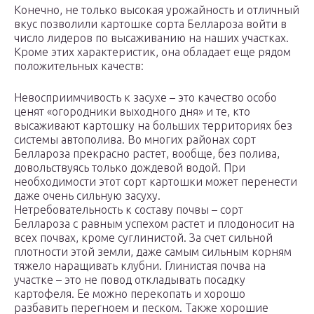
Конечно, не только высокая урожайность и отличный
вкус позволили картошке сорта Беллароза войти в
число лидеров по высаживанию на наших участках.
Кроме этих характеристик, она обладает еще рядом
положительных качеств:
Невосприимчивость к засухе – это качество особо
ценят «огородники выходного дня» и те, кто
высаживают картошку на больших территориях без
системы автополива. Во многих районах сорт
Беллароза прекрасно растет, вообще, без полива,
довольствуясь только дождевой водой. При
необходимости этот сорт картошки может перенести
даже очень сильную засуху.
Нетребовательность к составу почвы – сорт
Беллароза с равным успехом растет и плодоносит на
всех почвах, кроме суглинистой. За счет сильной
плотности этой земли, даже самым сильным корням
тяжело наращивать клубни. Глинистая почва на
участке – это не повод откладывать посадку
картофеля. Ее можно перекопать и хорошо
разбавить перегноем и песком. Также хорошие