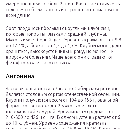
умеренно и имеют белый цвет. Растение отличается
толстым стеблем, который окрашен антоцианом по
всей длине.
Сорт плодоносит белыми округлыми клубнями,
которые покрыты глазками средней глубины.
Мякоть имеет белый цвет. Уровень крахмала – от 9,8
до 12,1%, а белка – от 1,5 до 1,7%. Клубни могут долго
храниться, высокоустойчивы к раку, но менее – к
вирусным болезням. Чаще всего они страдают от
фитофтороза и ризоктониоза.
Антонина
Часто выращивается в Западно-Сибирском регионе.
Является столовым сортом отечественной селекции.
Клубни получаются весом от 104 до 153 г, овальной
формы со светло-желтой мякотью и слегка
шероховатой кожурой. Урожайность средняя – от
210-300 до 426 ц с 1 га. В одном кусте вырастает от 6
до 10 клубней. Уровень содержания крахмала
сравнительно большой – от 15,9 до 19,4%. Картофель