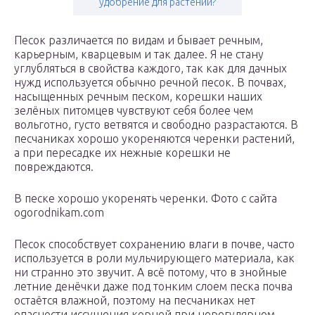
удобрение для растений?
Песок различается по видам и бывает речным,
карьерным, кварцевым и так далее. Я не стану
углубляться в свойства каждого, так как для дачных
нужд используется обычно речной песок. В почвах,
насыщенных речным песком, корешки наших
зелёных питомцев чувствуют себя более чем
вольготно, густо ветвятся и свободно разрастаются. В
песчаниках хорошо укореняются черенки растений,
а при пересадке их нежные корешки не
повреждаются.
В песке хорошо укоренять черенки. Фото с сайта
ogorodnikam.com
Песок способствует сохранению влаги в почве, часто
используется в роли мульчирующего материала, как
ни странно это звучит. А всё потому, что в знойные
летние денёчки даже под тонким слоем песка почва
остаётся влажной, поэтому на песчаниках нет
опасности иссушения корней при нерегулярном