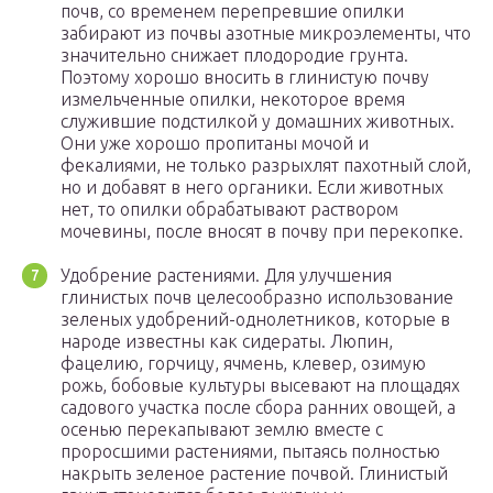
почв, со временем перепревшие опилки
забирают из почвы азотные микроэлементы, что
значительно снижает плодородие грунта.
Поэтому хорошо вносить в глинистую почву
измельченные опилки, некоторое время
служившие подстилкой у домашних животных.
Они уже хорошо пропитаны мочой и
фекалиями, не только разрыхлят пахотный слой,
но и добавят в него органики. Если животных
нет, то опилки обрабатывают раствором
мочевины, после вносят в почву при перекопке.
Удобрение растениями. Для улучшения
глинистых почв целесообразно использование
зеленых удобрений-однолетников, которые в
народе известны как сидераты. Люпин,
фацелию, горчицу, ячмень, клевер, озимую
рожь, бобовые культуры высевают на площадях
садового участка после сбора ранних овощей, а
осенью перекапывают землю вместе с
проросшими растениями, пытаясь полностью
накрыть зеленое растение почвой. Глинистый