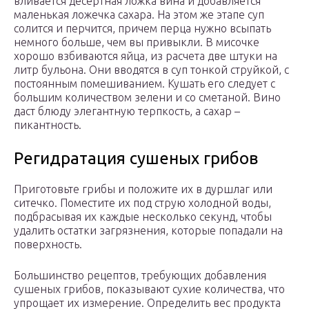
вливается десертная ложка вина и добавляется
маленькая ложечка сахара. На этом же этапе суп
солится и перчится, причем перца нужно всыпать
немного больше, чем вы привыкли. В мисочке
хорошо взбиваются яйца, из расчета две штуки на
литр бульона. Они вводятся в суп тонкой струйкой, с
постоянным помешиванием. Кушать его следует с
большим количеством зелени и со сметаной. Вино
даст блюду элегантную терпкость, а сахар –
пикантность.
Регидратация сушеных грибов
Приготовьте грибы и положите их в дуршлаг или
ситечко. Поместите их под струю холодной воды,
подбрасывая их каждые несколько секунд, чтобы
удалить остатки загрязнения, которые попадали на
поверхность.
Большинство рецептов, требующих добавления
сушеных грибов, показывают сухие количества, что
упрощает их измерение. Определить вес продукта