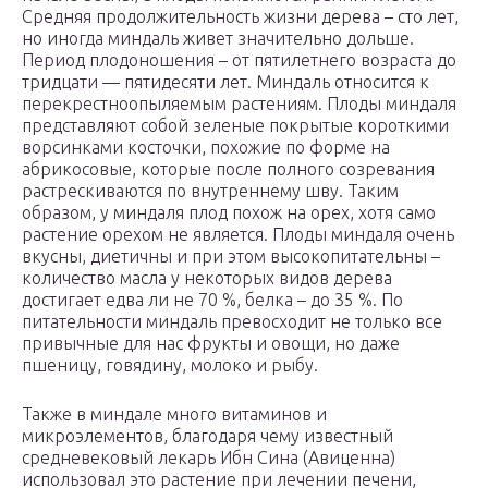
Средняя продолжительность жизни дерева – сто лет,
но иногда миндаль живет значительно дольше.
Период плодоношения – от пятилетнего возраста до
тридцати — пятидесяти лет. Миндаль относится к
перекрестноопыляемым растениям. Плоды миндаля
представляют собой зеленые покрытые короткими
ворсинками косточки, похожие по форме на
абрикосовые, которые после полного созревания
растрескиваются по внутреннему шву. Таким
образом, у миндаля плод похож на орех, хотя само
растение орехом не является. Плоды миндаля очень
вкусны, диетичны и при этом высокопитательны –
количество масла у некоторых видов дерева
достигает едва ли не 70 %, белка – до 35 %. По
питательности миндаль превосходит не только все
привычные для нас фрукты и овощи, но даже
пшеницу, говядину, молоко и рыбу.
Также в миндале много витаминов и
микроэлементов, благодаря чему известный
средневековый лекарь Ибн Сина (Авиценна)
использовал это растение при лечении печени,