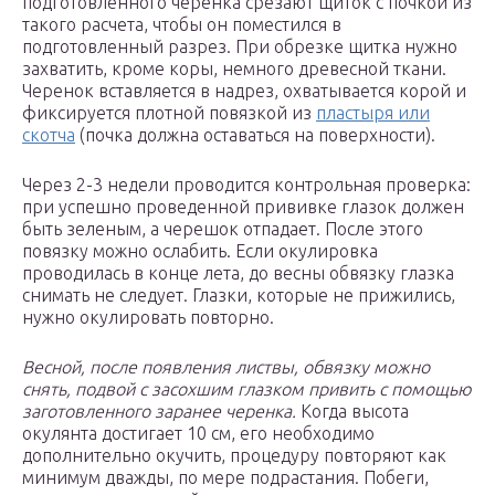
подготовленного черенка срезают щиток с почкой из
такого расчета, чтобы он поместился в
подготовленный разрез. При обрезке щитка нужно
захватить, кроме коры, немного древесной ткани.
Черенок вставляется в надрез, охватывается корой и
фиксируется плотной повязкой из
пластыря или
скотча
(почка должна оставаться на поверхности).
Через 2-3 недели проводится контрольная проверка:
при успешно проведенной прививке глазок должен
быть зеленым, а черешок отпадает. После этого
повязку можно ослабить. Если окулировка
проводилась в конце лета, до весны обвязку глазка
снимать не следует. Глазки, которые не прижились,
нужно окулировать повторно.
Весной, после появления листвы, обвязку можно
снять, подвой с засохшим глазком привить с помощью
заготовленного заранее черенка.
Когда высота
окулянта достигает 10 см, его необходимо
дополнительно окучить, процедуру повторяют как
минимум дважды, по мере подрастания. Побеги,