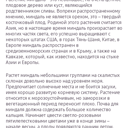
плодовое дерево или куст, являющийся
родственником сливы. Вопреки распространенному
мнению, миндаль не является орехом, это – твердый
косточковый плод. Родиной этого растения считается
Азия, но в настоящее время миндаль произрастает во
многих частях света, его успешно выращивают с
некоторых штатах США, в горах Тянь-Шаня, Китае, в
Европе миндаль распространен в
средиземноморских странах и в Крыму, а также на
Кавказе, который, как известно, находится на стыке
Азии и Европы.
Растет миндаль небольшими группами на скалистых
склонах довольно высоко над уровнем моря.
Предпочитает солнечные места и не боится засухи,
имея хорошо развитую корневую систему. Растение
относится к морозоустойчивым, но заморозки в
вегетационный период переносит плохо. Почва для
миндаля должна содержать большое количество
кальция. Начинает цвести светло-розовыми
пятилепестковыми цветами уже в конце зимы –
начале весны, а плоды появляются ранним летом.