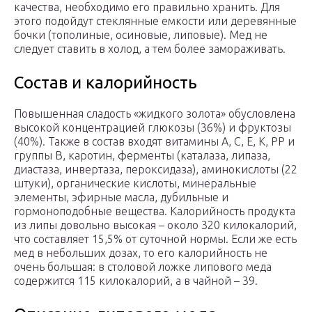
качества, необходимо его правильно хранить. Для
этого подойдут стеклянные емкости или деревянные
бочки (тополиные, осиновые, липовые). Мед не
следует ставить в холод, а тем более замораживать.
Состав и калорийность
Повышенная сладость «жидкого золота» обусловлена
высокой концентрацией глюкозы (36%) и фруктозы
(40%). Также в состав входят витамины А, С, Е, К, РР и
группы В, каротин, ферменты (каталаза, липаза,
диастаза, инвертаза, пероксидаза), аминокислоты (22
штуки), органические кислоты, минеральные
элементы, эфирные масла, дубильные и
гормоноподобные вещества. Калорийность продукта
из липы довольно высокая – около 320 килокалорий,
что составляет 15,5% от суточной нормы. Если же есть
мед в небольших дозах, то его калорийность не
очень большая: в столовой ложке липового меда
содержится 115 килокалорий, а в чайной – 39.