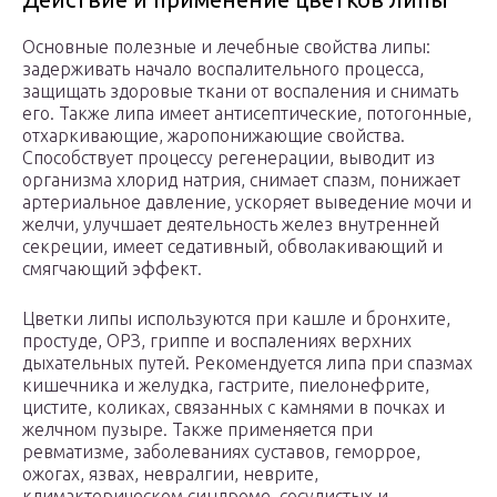
Основные полезные и лечебные свойства липы:
задерживать начало воспалительного процесса,
защищать здоровые ткани от воспаления и снимать
его. Также липа имеет антисептические, потогонные,
отхаркивающие, жаропонижающие свойства.
Способствует процессу регенерации, выводит из
организма хлорид натрия, снимает спазм, понижает
артериальное давление, ускоряет выведение мочи и
желчи, улучшает деятельность желез внутренней
секреции, имеет седативный, обволакивающий и
смягчающий эффект.
Цветки липы используются при кашле и бронхите,
простуде, ОРЗ, гриппе и воспалениях верхних
дыхательных путей. Рекомендуется липа при спазмах
кишечника и желудка, гастрите, пиелонефрите,
цистите, коликах, связанных с камнями в почках и
желчном пузыре. Также применяется при
ревматизме, заболеваниях суставов, геморрое,
ожогах, язвах, невралгии, неврите,
климактерическом синдроме, сосудистых и