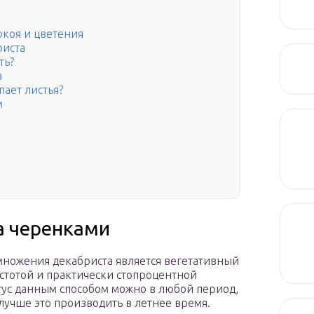
окоя и цветения
иста
ть?
а
пает листья?
м
а черенками
ножения декабриста является вегетативный
остотой и практически стопроцентной
ктус данным способом можно в любой период,
лучше это производить в летнее время.