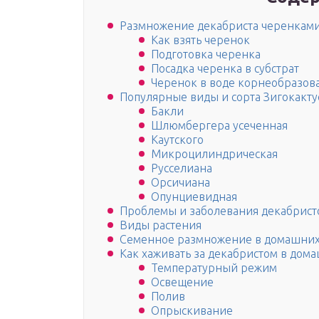
Размножение декабриста черенкам
Как взять черенок
Подготовка черенка
Посадка черенка в субстрат
Черенок в воде корнеобразов
Популярные виды и сорта Зигокакту
Бакли
Шлюмбергера усеченная
Каутского
Микроцилиндрическая
Русселиана
Oрсичиана
Опунциевидная
Проблемы и заболевания декабрист
Виды растения
Семенное размножение в домашних
Как хаживать за декабристом в дом
Температурный режим
Освещение
Полив
Опрыскивание