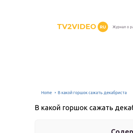
TV2VIDEO
RU
Журнал о р
Home
В какой горшок сажать декабриста
В какой горшок сажать дека
Содер