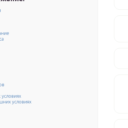
и
ание
са
ов
 условиях
ашних условиях