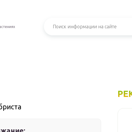
астениях
РЕ
бриста
жание: