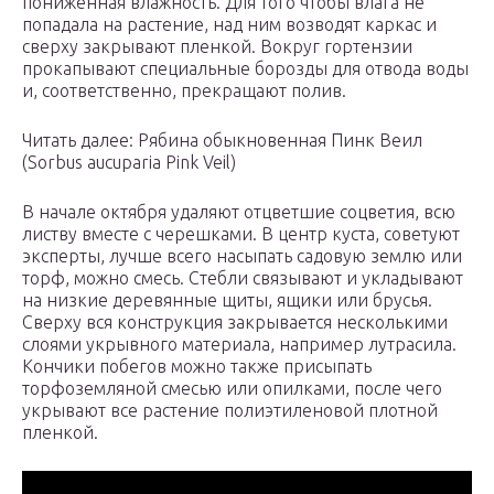
пониженная влажность. Для того чтобы влага не
попадала на растение, над ним возводят каркас и
сверху закрывают пленкой. Вокруг гортензии
прокапывают специальные борозды для отвода воды
и, соответственно, прекращают полив.
Читать далее: Рябина обыкновенная Пинк Веил
(Sorbus aucuparia Pink Veil)
В начале октября удаляют отцветшие соцветия, всю
листву вместе с черешками. В центр куста, советуют
эксперты, лучше всего насыпать садовую землю или
торф, можно смесь. Стебли связывают и укладывают
на низкие деревянные щиты, ящики или брусья.
Сверху вся конструкция закрывается несколькими
слоями укрывного материала, например лутрасила.
Кончики побегов можно также присыпать
торфоземляной смесью или опилками, после чего
укрывают все растение полиэтиленовой плотной
пленкой.