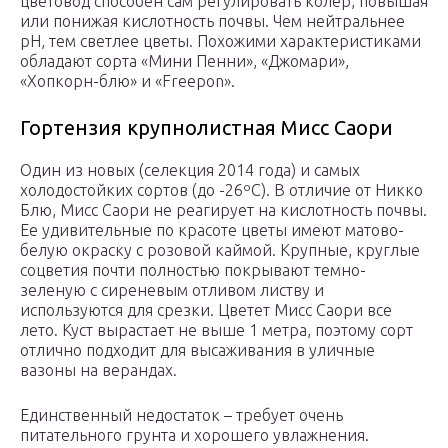
цветовод способен сам регулировать колер, повышая
или понижая кислотность почвы. Чем нейтральнее
pH, тем светлее цветы. Похожими характеристиками
обладают сорта «Мини Пенни», «Джомари»,
«Хопкорн-блю» и «Freepon».
Гортензия крупнолистная Мисс Саори
Один из новых (селекция 2014 года) и самых
холодостойких сортов (до -26ºС). В отличие от Никко
Блю, Мисс Саори не реагирует на кислотность почвы.
Ее удивительные по красоте цветы имеют матово-
белую окраску с розовой каймой. Крупные, круглые
соцветия почти полностью покрывают темно-
зеленую с сиреневым отливом листву и
используются для срезки. Цветет Мисс Саори все
лето. Куст вырастает не выше 1 метра, поэтому сорт
отлично подходит для высаживания в уличные
вазоны на верандах.
Единственный недостаток – требует очень
питательного грунта и хорошего увлажнения.