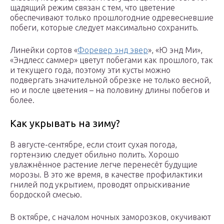
щадящий режим связан с тем, что цветение
обеспечивают только прошлогодние одревесневшие
побеги, которые следует максимально сохранить.
Линейки сортов «
Форевер энд эвер
», «Ю энд Ми»,
«Эндлесс саммер» цветут побегами как прошлого, так
и текущего года, поэтому эти кусты можно
подвергать значительной обрезке не только весной,
но и после цветения – на половину длины побегов и
более.
Как укрывать на зиму?
В августе-сентябре, если стоит сухая погода,
гортензию следует обильно полить. Хорошо
увлажнённое растение легче перенесёт будущие
морозы. В это же время, в качестве профилактики
гнилей под укрытием, проводят опрыскивание
бордоской смесью.
В октябре, с началом ночных заморозков, окучивают