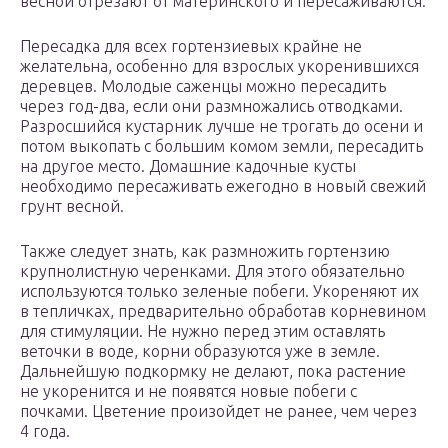
весной отрезают от материнского и пересаживаются.
Пересадка для всех гортензиевых крайне не
желательна, особенно для взрослых укоренившихся
деревцев. Молодые саженцы можно пересадить
через год-два, если они размножались отводками.
Разросшийся кустарник лучше не трогать до осени и
потом выкопать с большим комом земли, пересадить
на другое место. Домашние кадочные кусты
необходимо пересаживать ежегодно в новый свежий
грунт весной.
Также следует знать, как размножить гортензию
крупнолистную черенками. Для этого обязательно
используются только зеленые побеги. Укореняют их
в тепличках, предварительно обработав корневином
для стимуляции. Не нужно перед этим оставлять
веточки в воде, корни образуются уже в земле.
Дальнейшую подкормку не делают, пока растение
не укоренится и не появятся новые побеги с
почками. Цветение произойдет не ранее, чем через
4 года.