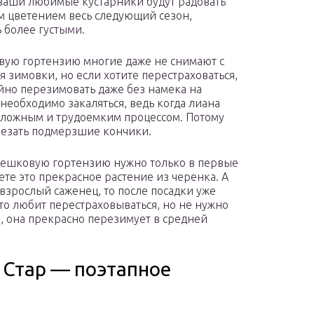
 ваши любимые кустарники будут радовать
 цветением весь следующий сезон,
ь более густыми.
ую гортензию многие даже не снимают с
я зимовки, но если хотите перестраховаться,
йно перезимовать даже без намека на
необходимо закаляться, ведь когда лиана
т сложным и трудоемким процессом. Потому
дрезать подмерзшие кончики.
решковую гортензию нужно только в первые
ете это прекрасное растение из черенка. А
взрослый саженец, то после посадки уже
-то любит перестраховываться, но не нужно
й, она прекрасно перезимует в средней
 Стар — поэтапное