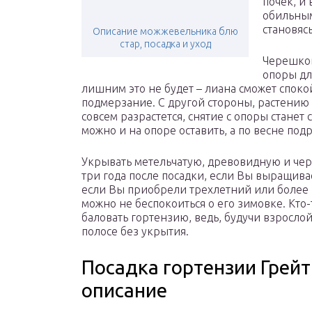
почек, и
обильным
становяс
Описание можжевельника блю
стар, посадка и уход
Черешков
опоры дл
лишним это не будет – лиана сможет споко
подмерзание. С другой стороны, растению 
совсем разрастется, снятие с опоры стане
можно и на опоре оставить, а по весне по
Укрывать метельчатую, древовидную и че
три года после посадки, если Вы выращива
если Вы приобрели трехлетний или более 
можно не беспокоиться о его зимовке. Кто
баловать гортензию, ведь, будучи взросло
полосе без укрытия.
Посадка гортензии Грейт
описание