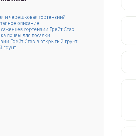
ая и черешковая гортензии?
этапное описание
 саженцев гортензии Грейт Стар
вка почвы для посадки
нзии Грейт Стар в открытый грунт
й грунт