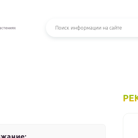
астениях
РЕ
жание: