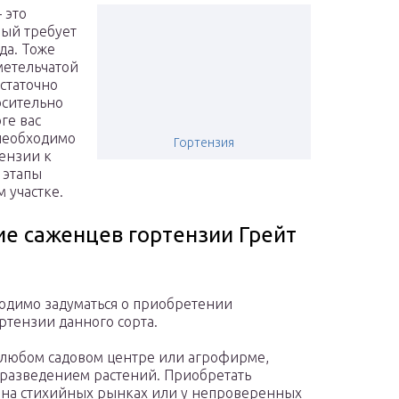
 это
рый требует
да. Тоже
метельчатой
остаточно
осительно
ге вас
 необходимо
Гортензия
тензии к
 этапы
 участке.
ие саженцев гортензии Грейт
одимо задуматься о приобретении
ртензии данного сорта.
 любом садовом центре или агрофирме,
 разведением растений. Приобретать
я на стихийных рынках или у непроверенных