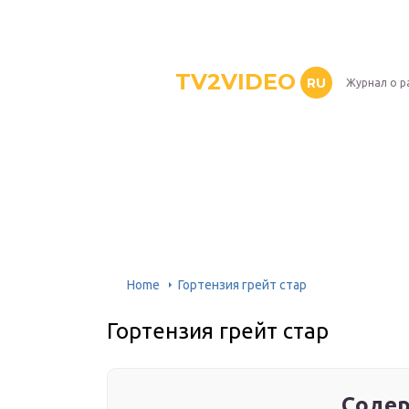
TV2VIDEO
RU
Журнал о р
Home
Гортензия грейт стар
Гортензия грейт стар
Содер