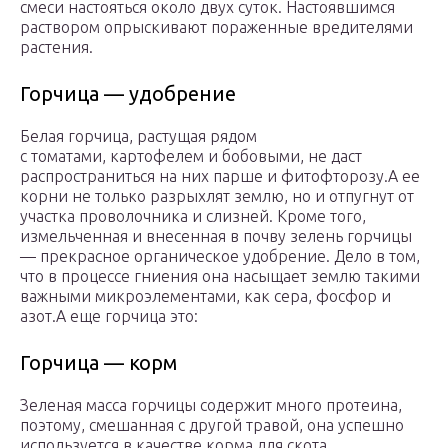
смеси настояться около двух суток. Настоявшимся
раствором опрыскивают пораженные вредителями
растения.
Горчица — удобрение
Белая горчица, растущая рядом
с томатами, картофелем и бобовыми, не даст
распространиться на них парше и фитофторозу.
А ее
корни не только разрыхлят землю, но и отпугнут от
участка проволочника и слизней. Кроме того,
измельченная и внесенная в почву зелень горчицы
— прекрасное органическое удобрение. Дело в том,
что в процессе гниения она насыщает землю такими
важными микроэлементами, как сера, фосфор и
азот.А еще горчица это:
Горчица — корм
Зеленая масса горчицы содержит много протеина,
поэтому, смешанная с другой травой, она успешно
используется в качестве корма для скота.