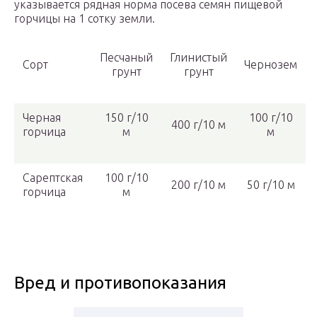
указывается рядная норма посева семян пищевой
горчицы на 1 сотку земли.
Песчаный
Глинистый
Сорт
Чернозем
грунт
грунт
Черная
150 г/10
100 г/10
400 г/10 м
горчица
м
м
Сарептская
100 г/10
200 г/10 м
50 г/10 м
горчица
м
Вред и противопоказания