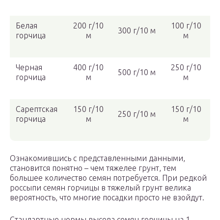
Белая
200 г/10
100 г/10
300 г/10 м
горчица
м
м
Черная
400 г/10
250 г/10
500 г/10 м
горчица
м
м
Сарептская
150 г/10
150 г/10
250 г/10 м
горчица
м
м
Ознакомившись с представленными данными,
становится понятно – чем тяжелее грунт, тем
большее количество семян потребуется. При редкой
россыпи семян горчицы в тяжелый грунт велика
вероятность, что многие посадки просто не взойдут.
Стандартные нормы высева семян горчицы на 1