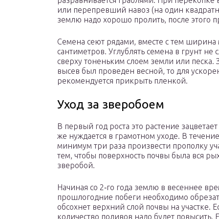
разравнивается граблями. При перекопке
или перепревший навоз (на один квадрат
землю надо хорошо пролить, после этого п
Семена сеют рядами, вместе с тем ширина 
сантиметров. Углублять семена в грунт не
сверху тоненьким слоем земли или песка. 
высев был проведен весной, то для ускор
рекомендуется прикрыть пленкой.
Уход за зверобоем
В первый год роста это растение зацветает
же нуждается в грамотном уходе. В течен
минимум три раза произвести прополку уч
тем, чтобы поверхность почвы была вся ры
зверобой.
Начиная со 2‑го года землю в весеннее вре
прошлогодние побеги необходимо обрезать
обсохнет верхний слой почвы на участке. Е
количество поливов надо будет повысить. Е