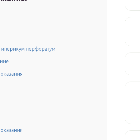
 Гиперикум перфоратум
цине
показания
показания