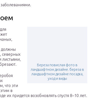
 заболеваниями.
боем
 для
ожет
счаных,
и должны
, северных
 листьями,
брезают.
Береза повислая фото в
ландшафтном дизайне. береза в
ландшафтном дизайне посадка,
веробоя
уход и виды
ах
м, что эти
 этим в
де их придется возобновлять спустя 8–10 лет.