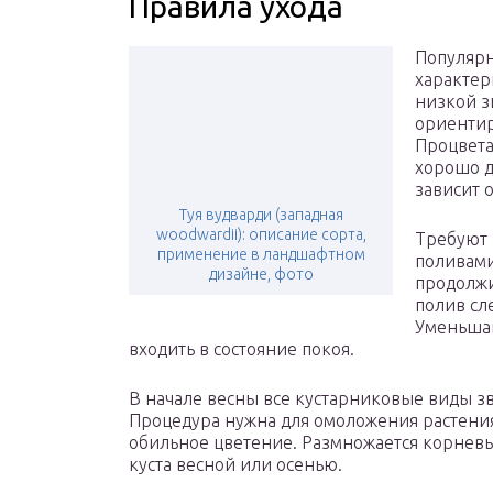
Правила ухода
Популярн
характер
низкой з
ориентир
Процвета
хорошо д
зависит 
Туя вудварди (западная
woodwardii): описание сорта,
Требуют 
применение в ландшафтном
поливами
дизайне, фото
продолжи
полив сл
Уменьшаю
входить в состояние покоя.
В начале весны все кустарниковые виды з
Процедура нужна для омоложения растения,
обильное цветение. Размножается корнев
куста весной или осенью.