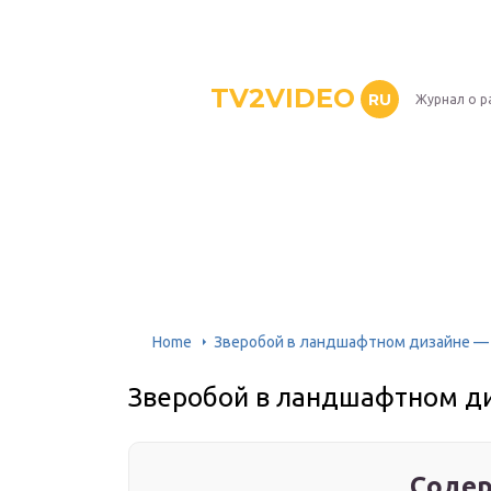
TV2VIDEO
RU
Журнал о р
Home
Зверобой в ландшафтном дизайне — 
Зверобой в ландшафтном ди
Содер