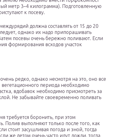
 в землю необходимо внести торфокомпост
ный метр 3–4 килограмма). Подготовленную
риступают к посеву.
междурядий должна составлять от 15 до 20
 следует, однако их надо припорашивать
Затем посевы очень бережно поливают. Если
ения формирования всходов участок
 очень редко, однако несмотря на это, оно все
ие вегетационного периода необходимо
астка, вдобавок необходимо присмотреть за
хлой. Не забывайте своевременно поливать
мя требуется боронить, при этом
. Полив выполняют только после того, как
сли стоит засушливая погода и зной, тогда
сли же летом очень часто идут дожди, тогда