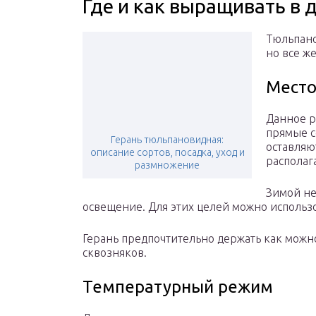
Где и как выращивать в
Тюльпано
но все же
Место
Данное р
прямые с
Герань тюльпановидная:
оставляю
описание сортов, посадка, уход и
располаг
размножение
Зимой не
освещение. Для этих целей можно использ
Герань предпочтительно держать как можн
сквозняков.
Температурный режим