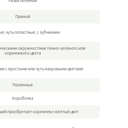
Разветвлённая
Прямой
е, чуть лопастные, с зубчиками
рическими окружностями тёмно-зелёного или
коричневого цвета
ия с простыми или чуть махровыми цветами
Различные
Коробочка
ший приобретает коричнево-жёлтый цвет