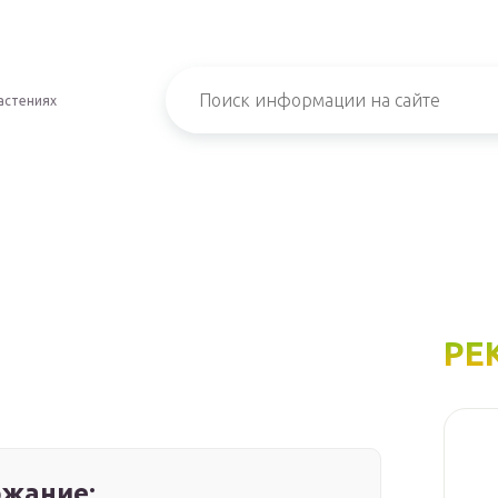
астениях
РЕ
жание: