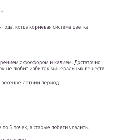
н.
 года, когда корневая система цветка
рением с фосфором и калием. Достаточно
веток не любит избыток минеральных веществ.
в весенне-летний период.
по 5 почек, а старые побеги удалить.
сным углем.