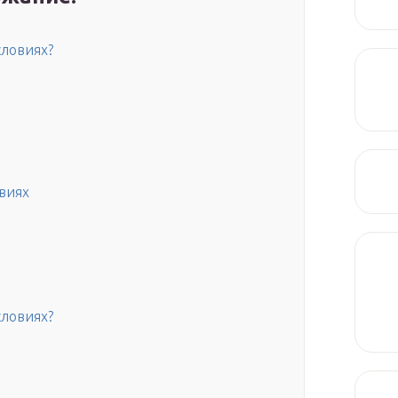
словиях?
виях
словиях?