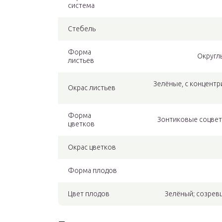
система
Стебель
Форма
Округлы
листьев
Зелёные, с концент
Окрас листьев
Форма
Зонтиковые соцвет
цветков
Окрас цветков
Форма плодов
Цвет плодов
Зелёный; созрев