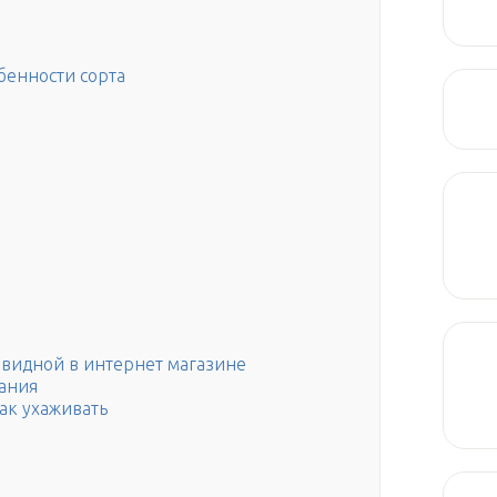
бенности сорта
овидной в интернет магазине
вания
ак ухаживать