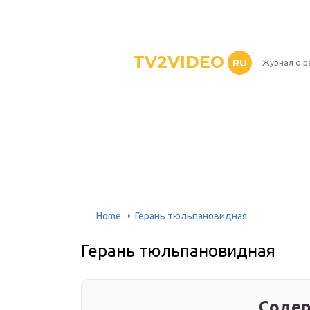
TV2VIDEO
RU
Журнал о р
Home
Герань тюльпановидная
Герань тюльпановидная
Содер