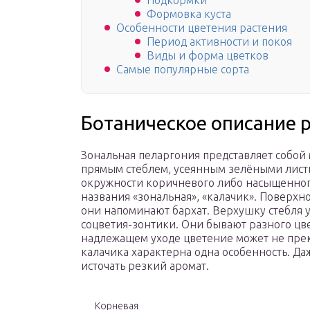
Подкормки
Формовка куста
Особенности цветения растения
Период активности и покоя
Виды и форма цветков
Самые популярные сорта
Ботаническое описание 
Зональная пеларгония представляет собо
прямым стеблем, усеянным зелёными лист
окружности коричневого либо насыщенного
названия «зональная», «калачик». Поверхно
они напоминают бархат.
Верхушку стебля 
соцветия-зонтики. Они бывают разного цве
надлежащем уходе цветение может не прек
калачика характерна одна особенность. Даж
источать резкий аромат.
Корневая