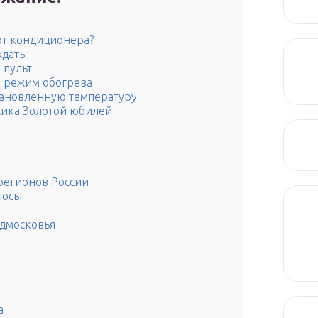
 от кондиционера?
ждать
 пульт
в режим обогрева
тановленную температуру
рсика Золотой юбилей
регионов России
лосы
одмосковья
а