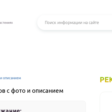
астениях
РЕ
 и описанием
в с фото и описанием
жание: