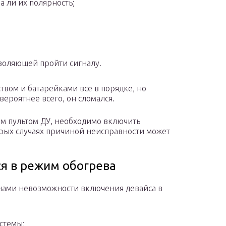
а ли их полярность;
воляющей пройти сигналу.
твом и батарейками все в порядке, но
вероятнее всего, он сломался.
ым пультом ДУ, необходимо включить
орых случаях причиной неисправности может
ся в режим обогрева
нами невозможности включения девайса в
стемы;