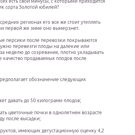
всех есть свои минусы, с которыми приходится
сик сорта Золотой юбилей?
средних регионах его все же стоит утеплять
при первой же зиме оно вымерзнет.
лые персики после перевозки покрываются
ужно перевезти плоды на далекие или
за неделю до созревания, плотно укладывать
ае качество продаваемых плодов после
редполагает обозначение следующих
ет давать до 50 килограмм плодов;
вать цветочные почки в однолетнем возрасте
ду после высадки;
руктов, имеющих дегустационную оценку 4,2