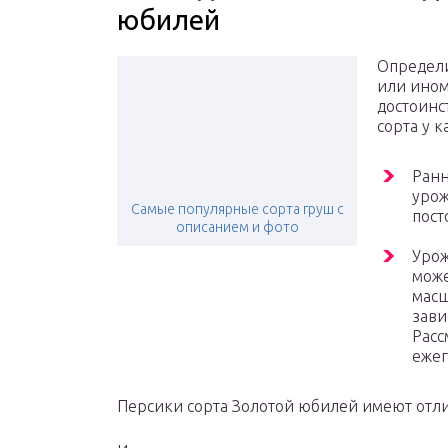
юбилей
Определи
или ином
достоинс
сорта у к
Ранн
урож
Самые популярные сорта груш с
пост
описанием и фото
Урож
може
масш
зави
Расс
ежег
Персики сорта Золотой юбилей имеют отл