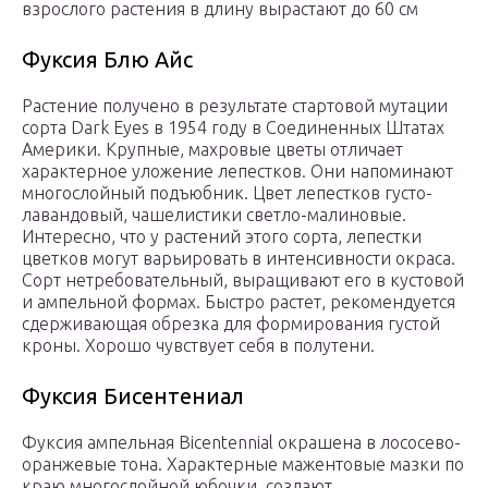
взрослого растения в длину вырастают до 60 см
Фуксия Блю Айс
Растение получено в результате стартовой мутации
сорта Dark Eyes в 1954 году в Соединенных Штатах
Америки. Крупные, махровые цветы отличает
характерное уложение лепестков. Они напоминают
многослойный подъюбник. Цвет лепестков густо-
лавандовый, чашелистики светло-малиновые.
Интересно, что у растений этого сорта, лепестки
цветков могут варьировать в интенсивности окраса.
Сорт нетребовательный, выращивают его в кустовой
и ампельной формах. Быстро растет, рекомендуется
сдерживающая обрезка для формирования густой
кроны. Хорошо чувствует себя в полутени.
Фуксия Бисентениал
Фуксия ампельная Bicentennial окрашена в лососево-
оранжевые тона. Характерные мажентовые мазки по
краю многослойной юбочки, создают