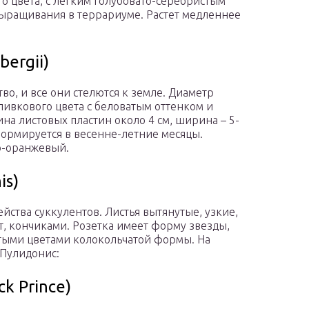
го цвета, с легким голубовато-серебристым
выращивания в террариуме. Растет медленнее
bergii)
во, и все они стелются к земле. Диаметр
оливкового цвета с беловатым оттенком и
а листовых пластин около 4 см, ширина – 5-
 формируется в весенне-летние месяцы.
ко-оранжевый.
is)
ства суккулентов. Листья вытянутые, узкие,
, кончиками. Розетка имеет форму звезды,
лтыми цветами колокольчатой формы. На
 Пулидонис:
k Prince)