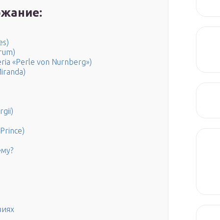
жание:
es)
rum)
a «Perle von Nurnberg»)
iranda)
gii)
Prince)
ему?
виях