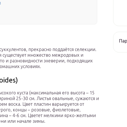
м
Па
суккулентов, прекрасно поддаётся селекции.
я существует множество межродовых и
о и разновидности эхеверии, подходящих
домашних условиях.
oides)
сокого куста (максимальная его высота – 15
риной 25-30 см. Листья овальные, сужаются и
ем воска. Цвет пластин варьируется от
урого, концы – розовые, фиолетовые,
ина – 4-6 см. Цветет мелкими ярко-желтыми
ни или начале зимы.