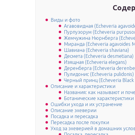
Содер
Виды и фото
Агавовидная (Echeveria agavoid
Пурпузорум (Echeveria purpuso
Жемчужина Нюрнберга (Echeveri
Миранда (Echeveria agavoides M
Шавиана (Echeveria shaviana)
Десмета (Echeveria desmetiana)
Изящная (Echeveria elegans)
Деренберга (Echeveria derenber
Пулидонис (Echeveria pulidonis)
Черный принц (Echeveria Black 
Описание и характеристики
Названия: как называют и поч
Ботанические характеристики
Ошибки ухода и их устранение
Описание эхеверии
Посадка и пересадка
Пересадка после покупки
Уход за эхеверией в домашних усло
Посадка, пересадка