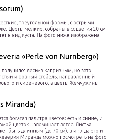
usorum)
я жесткие, треугольной формы, с острыми
же. Цветы мелкие, собраны в соцветия 20 см
тет в вид куста. На фото ниже изображена
eria «Perle von Nurnberg»)
 получился весьма капризным, но зато
толстый и ровный стебель, направленный
озового и сиреневого, а цветы Жемчужины
s Miranda)
ся богатая палитра цветов: есть и синие, и
рмой цветок напоминает лотос. Листья –
ет быть длинным (до 70 см), а иногда его и
 Эхеверия Миранда можно посмотреть на фото