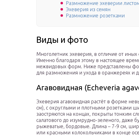
Размножение эхеверии листо
Эхеверия из семян
Размножение розетками
Виды и фото
Многолетник эхеверия, в отличие от иных 
Именно благодаря этому в настоящее врем
межвидовых форм. Ниже представлены фот
для размножения и ухода в оранжереях и 
Агавовидная (Echeveria agav
Эхеверия агавовидная растёт в форме невы
см), с округлыми и плотными розетками ши
заостряются на концах, покрыты тонким сло
салатового до изумрудно-зеленого, даже б
рыжеватые, бордовые. Длина – 7-9 см, шир
или красными колокольчиками в конце осе