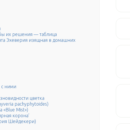
и
бы их решения — таблица
та Эхеверия изящная в домашних
 с ними
азновидности цветка
veria pachyphytoides)
 «Blue Mist»)
лирная корона’
верия Шейдекери)