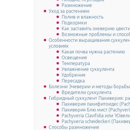
Размножение
Уход за растением
Полив и влажность
Подкормки
Как заставить эхеверию цвест
Возможные проблемы и спосо
Особенности выращивания суккулен
условиях
Какая почва нужна растению
Освещение
Температура
Увлажнение суккулента
Удобрения
Пересадка
Болезни Эчеверии и методы борьбы
Вредители суккулента
Гибридный суккулент Пахиверия: р
Пахиверия пахифитоидес (Pachy
Пахиверия Блю мист (Pachyveria
Pachyveria Clavifolia или ‘Юве
Pachyveria scheideckeri (Пахи
Способы размножения