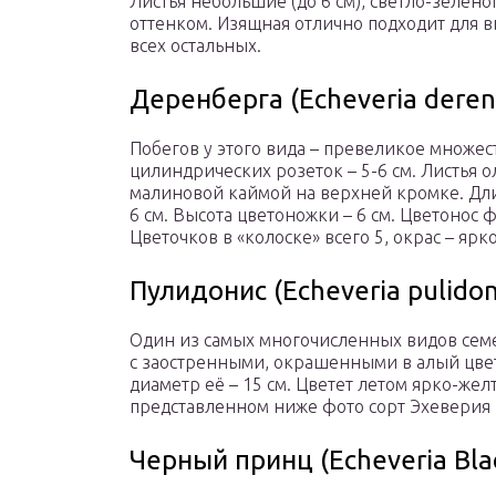
Листья небольшие (до 6 см), светло-зелено
оттенком. Изящная отлично подходит для 
всех остальных.
Деренберга (Echeveria deren
Побегов у этого вида – превеликое множест
цилиндрических розеток – 5-6 см. Листья 
малиновой каймой на верхней кромке. Длин
6 см. Высота цветоножки – 6 см. Цветонос
Цветочков в «колоске» всего 5, окрас – яр
Пулидонис (Echeveria pulidon
Один из самых многочисленных видов семей
с заостренными, окрашенными в алый цвет
диаметр её – 15 см. Цветет летом ярко-же
представленном ниже фото сорт Эхеверия
Черный принц (Echeveria Blac