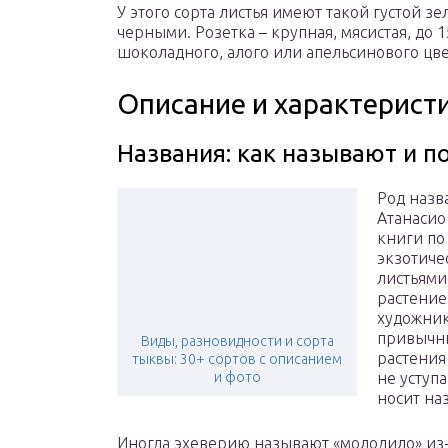
У этого сорта листья имеют такой густой зе
черными. Розетка – крупная, мясистая, до 
шоколадного, алого или апельсинового цве
Описание и характерист
Названия: как называют и п
Род назв
Атанасио
книги по
экзотиче
листьями
растение
художник
привычны
Виды, разновидности и сорта
растения
тыквы: 30+ сортов с описанием
и фото
не уступ
носит на
Иногда эхеверию называют «молодило» из