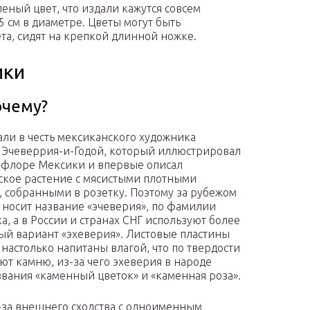
леный цвет, что издали кажутся совсем
15 см в диаметре. Цветы могут быть
та, сидят на крепкой длинной ножке.
ики
очему?
али в честь мексиканского художника
 Эчеверрия-и-Годой, который иллюстрировал
 флоре Мексики и впервые описал
ское растение с мясистыми плотными
, собранными в розетку. Поэтому за рубежом
 носит название «эчеверия», по фамилии
а, а в России и странах СНГ используют более
й вариант «эхеверия». Листовые пластины
 настолько напитаны влагой, что по твердости
ают камню, из-за чего эхеверия в народе
звания «каменный цветок» и «каменная роза».
-за внешнего сходства с одноименным