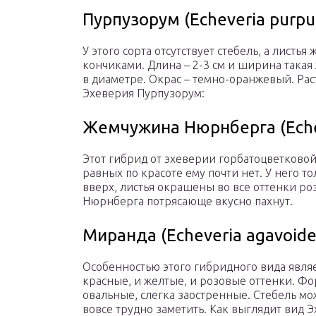
Пурпузорум (Echeveria purp
У этого сорта отсутствует стебель, а листь
кончиками. Длина – 2-3 см и ширина такая 
в диаметре. Окрас – темно-оранжевый. Рас
Эхеверия Пурпузорум:
Жемчужина Нюрнберга (Echev
Этот гибрид от эхеверии горбатоцветковой
равных по красоте ему почти нет. У него 
вверх, листья окрашены во все оттенки р
Нюрнберга потрясающе вкусно пахнут.
Миранда (Echeveria agavoide
Особенностью этого гибридного вида являет
красные, и желтые, и розовые оттенки. Фо
овальные, слегка заостренные. Стебель мож
вовсе трудно заметить. Как выглядит вид