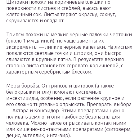
Щитовки похожи на коричневые бляшки по
поверхности листьев и стеблей, высасывают
клеточный сок. Листья теряют окраску, сохнут,
скручиваются и опадают.
Трипсы похожи на мелкие черные палочки-черточки
(около 1 мм длиной), но чаще заметны их
экскременты — липкие черные капельки. На листьях
появляются светлые точки и штрихи, они быстро
сливаются в крупные пятна. В результате верхняя
сторона листа становится серовато-коричневой, с
характерным серебристым блеском.
Меры борьбы. От трипсов и щитовок (а также
белокрылки и тли) помогают системные
инсектициды, особенно, если растение крупное и
его сложно тщательно опрыскать. Препараты выбора
— Актара и Конфидор. Этими препаратами нужно
поливать землю, и они наиболее безопасны для
человека. Можно также опрыскивать контактными
или кишечно-контактными препаратами (фитоверм,
децис, актеллик, инта-вир).