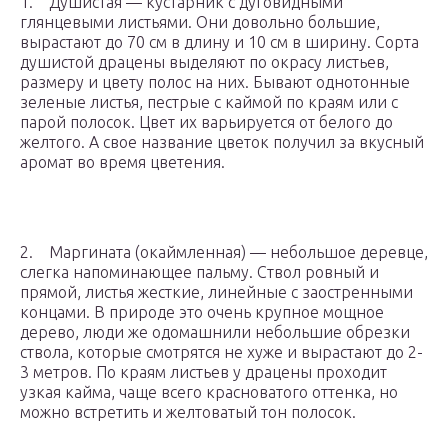
1. Душистая — кустарник с дуговидными
глянцевыми листьями. Они довольно большие,
вырастают до 70 см в длину и 10 см в ширину. Сорта
душистой драцены выделяют по окрасу листьев,
размеру и цвету полос на них. Бывают однотонные
зеленые листья, пестрые с каймой по краям или с
парой полосок. Цвет их варьируется от белого до
желтого. А свое название цветок получил за вкусный
аромат во время цветения.
2. Маргината (окаймленная) — небольшое деревце,
слегка напоминающее пальму. Ствол ровный и
прямой, листья жесткие, линейные с заостренными
концами. В природе это очень крупное мощное
дерево, люди же одомашнили небольшие обрезки
ствола, которые смотрятся не хуже и вырастают до 2-
3 метров. По краям листьев у драцены проходит
узкая кайма, чаще всего красноватого оттенка, но
можно встретить и желтоватый тон полосок.