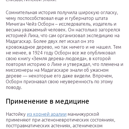
Сомнительная история получила широкую огласку,
чему поспособствовал еще и губернатор штата
Мичиган Чейз Осборн – исследователь, издатель и
весьма уважаемый человек. Он настолько загорелся
историей Лиха, что сам организовал экспедицию на
Мадагаскар. Более двух лет искал он это
кровожадное дерево, но так ничего и не нашел. Тем
не менее, в 1924 году Осборн все же опубликовал
свою книгу «Земля дерева-людоеда», в которой
повторял историю о Лихе и утверждал, что племена и
миссионеры на Мадагаскаре знали об ужасном
дереве — некоторые его даже видели. Впрочем,
Осборн признавал свою неуверенность по этому
поводу.
Применение в медицине
Настойку
из корней аралии
маньчжурской
применяют при астеноневротических состояниях,
посттравматических астениях, астеническом