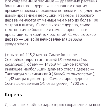
Все современные хвойные — древесные растения,
большинство — деревья, в основном с одним
прямым стволом с боковыми ветвями и выделенным
доминированием верхушки. Размеры взрослого
дерева меняются от меньше чем метр до более 100
метров в высоту. Самое высокое дерево, самое
толстое, самое большое и самое старое — все
представители хвойных растений. Самое высокое
дерево — Секвойя вечнозелёная (
Sequoia
sempervirens
) с высотой 115,2 метра. Самое большое —
Секвойядендрон гигантский (
Sequoiadendron
giganteum
), объём — 1486,9 м³. Самое толстое,
имеющее наибольший диаметр ствола дерево —
Таксодиум мексиканский (
Taxodium mucronatum
),
11,42 метра в диаметре. Самое старое дерево —
Сосна долговечная (
Pinus longaeva
), 4700 лет.
Корень
Для многих хвойных характерно сохранение на всю