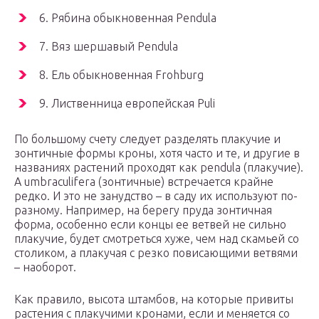
6. Рябина обыкновенная Pendula
7. Вяз шершавый Pendula
8. Ель обыкновенная Frohburg
9. Лиственница европейская Puli
По большому счету следует разделять плакучие и
зонтичные формы кроны, хотя часто и те, и другие в
названиях растений проходят как pendula (плакучие).
А umbraculifera (зонтичные) встречается крайне
редко. И это не занудство – в саду их используют по-
разному. Например, на берегу пруда зонтичная
форма, особенно если концы ее ветвей не сильно
плакучие, будет смотреться хуже, чем над скамьей со
столиком, а плакучая с резко повисающими ветвями
– наоборот.
Как правило, высота штамбов, на которые привиты
растения с плакучими кронами, если и меняется со