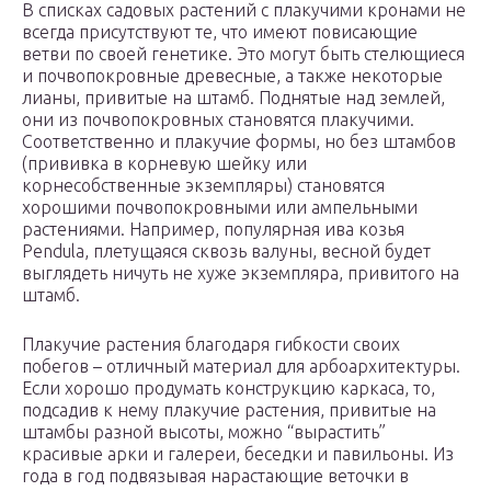
В списках садовых растений с плакучими кронами не
всегда присутствуют те, что имеют повисающие
ветви по своей генетике. Это могут быть стелющиеся
и почвопокровные древесные, а также некоторые
лианы, привитые на штамб. Поднятые над землей,
они из почвопокровных становятся плакучими.
Соответственно и плакучие формы, но без штамбов
(прививка в корневую шейку или
корнесобственные экземпляры) становятся
хорошими почвопокровными или ампельными
растениями. Например, популярная ива козья
Pendula, плетущаяся сквозь валуны, весной будет
выглядеть ничуть не хуже экземпляра, привитого на
штамб.
Плакучие растения благодаря гибкости своих
побегов – отличный материал для арбоархитектуры.
Если хорошо продумать конструкцию каркаса, то,
подсадив к нему плакучие растения, привитые на
штамбы разной высоты, можно “вырастить”
красивые арки и галереи, беседки и павильоны. Из
года в год подвязывая нарастающие веточки в