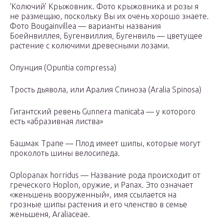
‘Колючий’ Крыжовник. Фото крыжовника и розы я
не размещаю, поскольку Вы их очень хорошо знаете.
Фото Bougainvillea — варианты названия
Боейнвиллея, Бугенвиллия, Бугенвиль — цветущее
растение с колючими древесными лозами.
Опунция (Opuntia compressa)
Трость дьявола, или Аралия Спиноза (Aralia Spinosa)
Гигантский ревень Gunnera manicata — у которого
есть «абразивная листва»
Башмак Трапе — Плод имеет шипы, которые могут
проколоть шины велосипеда.
Oplopanax horridus — Название рода происходит от
греческого Hoplon, оружие, и Panax. Это означает
«женьшень вооруженный«, имя ссылается на
грозные шипы растения и его членство в семье
женьшеня, Araliaceae.