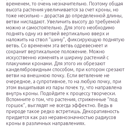
временем, то очень незначительно. Поэтому общая
высота растения увеличивается за счет кроны, но
тоже несильно – дорастая до определенной длины,
ветви ниспадают. Увеличить высоту до требуемой
можно и самостоятельно. Для этого необходимо
поднять одну из ветвей вертикально вверх и
наложить на ствол “шину”, фиксирующую поднятую
ветвь. Со временем эта ветвь одревеснеет и
сохранит вертикальное положение. Можно
искусственно изменять и ширину растений с
плакучими кронами. Для этого их обрезают
канделябровидным способом, при котором срезают
ветви на внешнюю почку. Если ветвление не
очередное, а супротивное, то на любую почку, при
этом выщипывая из пары почек ту, что направлена
внутрь кроны. Подойдите к процессу творчески.
Вспомните о том, что растения, стриженные “под
горшок”, выглядят не всегда эффектно. Ведь в
природе такое редко встретишь. Декоративность
придается как раз неравнозначностью радиусов
кроны в различных направлениях.