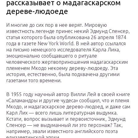
рассказывает о мадагаскарском
дереве-людоеде
И многие до сих пор в нее верят. Мировую
известность легенде принес некий Эдмунд Спенсер,
статья которого была опубликована 26 апреля 1874
года в газете New York World. В ней автор ссылался
на письмо немецкого исследователя Карла Лиха,
эмоционально сообщавшего о ритуале
человеческого жертвоприношения мадагаскарским
племенем Мкодо некоему дереву-людоеду. Эта
история, естественно, была подхвачена другими
газетами того времени.
В 1955 году научный автор Вилли Лей в своей книге
«Саламандры и другие чудеса» сообщил, что и племя
Мкодо, и мадагаскарское дерево-людоед, и даже сам
Карл Лих — всего лишь литературная выдумка.
Кстати, вопрос вызывает и первоисточник, Эдмунд
Спенсер — не выдуманный ли это персонаж? Так,
например, звали известного английского поэта
елизаветинской эпохи.