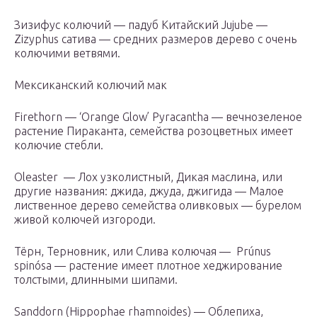
Зизифус колючий — падуб Китайский Jujube —
Zizyphus сатива — средних размеров дерево с очень
колючими ветвями.
Мексиканский колючий мак
Firethorn — ‘Orange Glow’ Pyracantha — вечнозеленое
растение Пираканта, семейства розоцветных имеет
колючие стебли.
Oleaster — Лох узколистный, Дикая маслина, или
другие названия: джида, джуда, джигида — Малое
лиственное дерево семейства оливковых — бурелом
живой колючей изгороди.
Тёрн, Терновник, или Слива колючая — Prúnus
spinósa — растение имеет плотное хеджирование
толстыми, длинными шипами.
Sanddorn (Hippophae rhamnoides) — Облепиха,