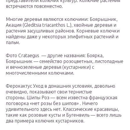
представители колючих культур. Колючие растения
встречаются повсеместно.
Многие деревья являются колючими: Боярышник,
Акация (Gleditsia triacanthos L.), хвойные деревья и
растения засушливых районов. Корневые колючки
найдены даже у некоторых эпифитных растений и
пальм.
Фото Crataegus — другие названия: Боярка,
Боярышник — семейство розоцветных, листопадные
и вечнозеленые деревья (кустарники) с
многочисленными колючками.
Ферокактус Уход в домашних условиях, довольно
очевидно, показывают свои тернистые
стороны. Шипы Роз — всем известна французская
поговорка «нет розы без шипов» . Ничего
удивительного здесь нет. Классические красавицы,
такие как розовые кусты и Бугенвиль — всего лишь
два примера колючих кустарников.