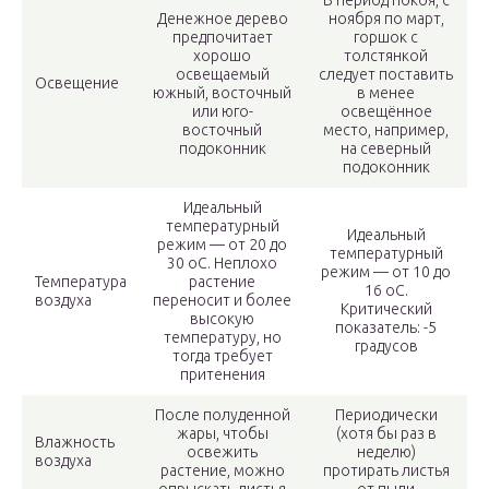
В период покоя, с
Денежное дерево
ноября по март,
предпочитает
горшок с
хорошо
толстянкой
освещаемый
следует поставить
Освещение
южный, восточный
в менее
или юго-
освещённое
восточный
место, например,
подоконник
на северный
подоконник
Идеальный
температурный
Идеальный
режим — от 20 до
температурный
30 оС. Неплохо
режим — от 10 до
Температура
растение
16 оС.
воздуха
переносит и более
Критический
высокую
показатель: -5
температуру, но
градусов
тогда требует
притенения
После полуденной
Периодически
жары, чтобы
(хотя бы раз в
Влажность
освежить
неделю)
воздуха
растение, можно
протирать листья