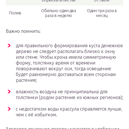
опрыскать листья
от пыли
Обильно один-два
Один-три раза в
Полив
раза в неделю
месяц
Важно помнить:
для правильного формирования куста денежное
дерево не следует располагать близко к окну
или стене. Чтобы крона имела симметричную
форму, толстянку время от времени
поворачивают вокруг оси, тогда освещение
будет равномерно доставаться всем сторонам
растения;
влажность воздуха не принципиальна для
толстянки (родом растение из южных регионов);
с недостатком воды крассула справляется лучше,
чем с её избытком.