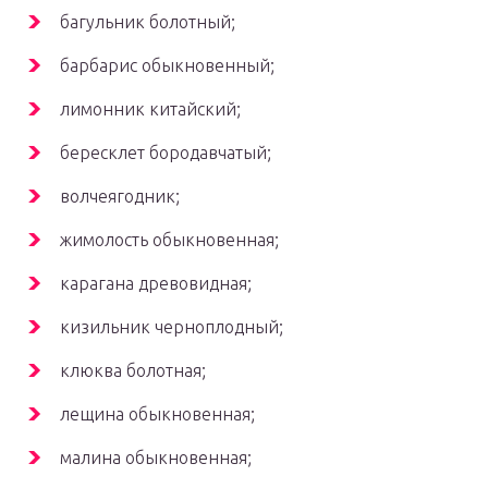
багульник болотный;
барбарис обыкновенный;
лимонник китайский;
бересклет бородавчатый;
волчеягодник;
жимолость обыкновенная;
карагана древовидная;
кизильник черноплодный;
клюква болотная;
лещина обыкновенная;
малина обыкновенная;