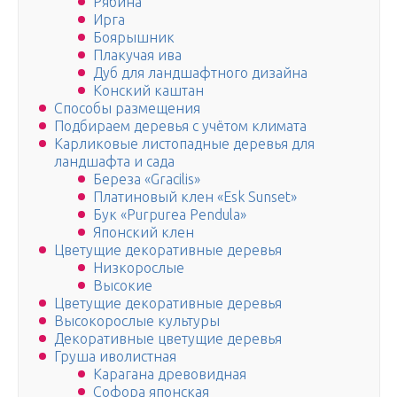
Рябина
Ирга
Боярышник
Плакучая ива
Дуб для ландшафтного дизайна
Конский каштан
Способы размещения
Подбираем деревья с учётом климата
Карликовые листопадные деревья для
ландшафта и сада
Береза «Gracilis»
Платиновый клен «Esk Sunset»
Бук «Purpurea Pendula»
Японский клен
Цветущие декоративные деревья
Низкорослые
Высокие
Цветущие декоративные деревья
Высокорослые культуры
Декоративные цветущие деревья
Груша иволистная
Карагана древовидная
Софора японская