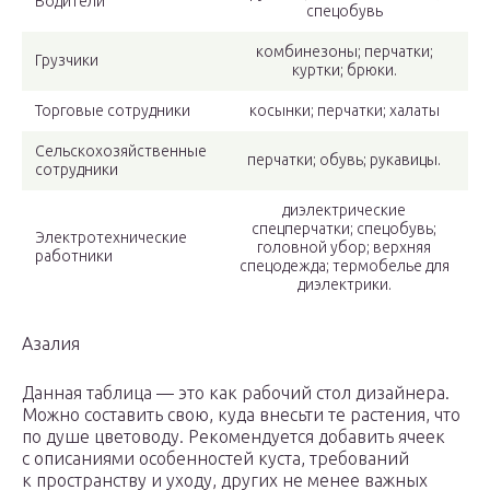
Водители
спецобувь
комбинезоны; перчатки;
Грузчики
куртки; брюки.
Торговые сотрудники
косынки; перчатки; халаты
Сельскохозяйственные
перчатки; обувь; рукавицы.
сотрудники
диэлектрические
спецперчатки; спецобувь;
Электротехнические
головной убор; верхняя
работники
спецодежда; термобелье для
диэлектрики.
Азалия
Данная таблица — это как рабочий стол дизайнера.
Можно составить свою, куда внесьти те растения, что
по душе цветоводу. Рекомендуется добавить ячеек
с описаниями особенностей куста, требований
к пространству и уходу, других не менее важных