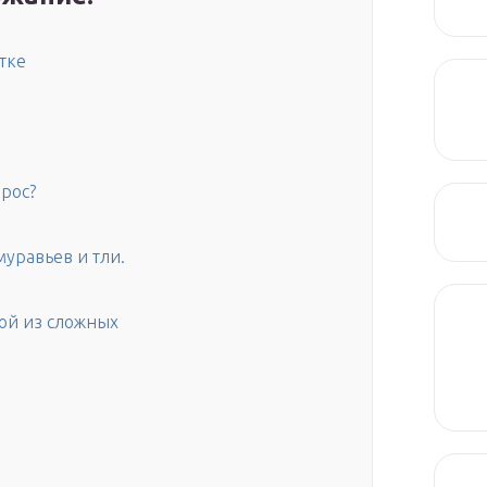
тке
рос?
уравьев и тли.
ной из сложных