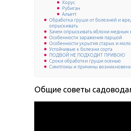
Хорус
Рубиган
Альетт
Обработка груши от болезней и вре
опрыскивать
Зачем опрыскивать яблони медным 
Особенности заражения паршой
Особенности укрытия старых и мол
Устойчивые к болезни сорта
ПОДВОЙ НЕ ПОДХОДИТ ПРИВОЮ
Сроки обработки груши осенью
Симптомы и причины возникновени
Общие советы садовода