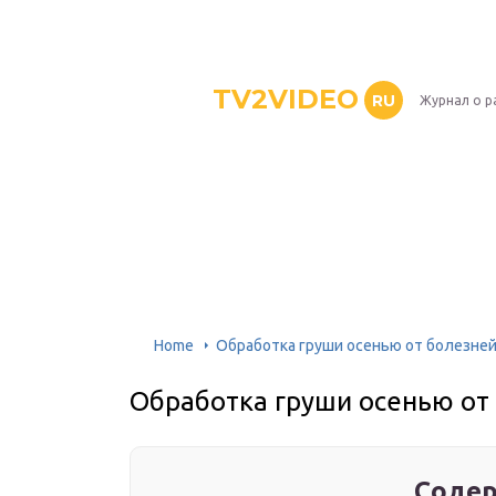
TV2VIDEO
RU
Журнал о р
Home
Обработка груши осенью от болезне
Обработка груши осенью от
Содер