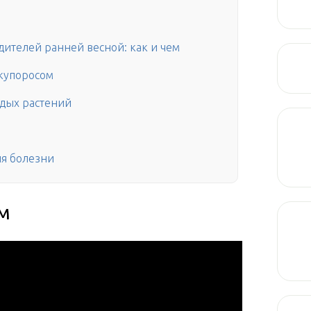
дителей ранней весной: как и чем
купоросом
одых растений
я болезни
м