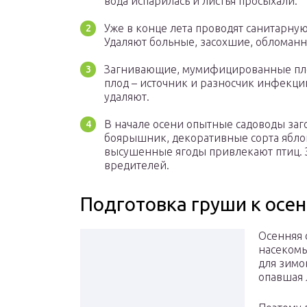
вода испарилась и листья просыхали.
Уже в конце лета проводят санитарную
Удаляют больные, засохшие, обломанн
Загнивающие, мумифицированные пло
плод – источник и разносчик инфекци
удаляют.
В начале осени опытные садоводы заго
боярышник, декоративные сорта ябло
высушенные ягоды привлекают птиц.
вредителей.
Подготовка груши к осе
Осенняя 
насекомы
для зимо
опавшая 