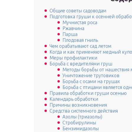
Общие советы садоводам
Подготовка груши к осенней обрабо
Мучнистая роса
Ржавчина
Парша
Плодовая гниль
Чем орабатывают сад летом
Когда и как применяют медный купо
Меры профилактики
Борьба с вредителями груш
Методы борьбы от нашествия м
Уничтожение трутовиков
Борьба с осами на грушах
Борьба с птицами является од
Правила обработки груши осенью
Календарь обработки
Причины возникновения
Средства системного действия
Азолы (триазолы)
Стробирулины
Бензимидазолы