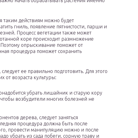
важно начать обрабатывать растения именно
я таким действиям можно будет
атить гниль, появление пятнистости, парши и
езней. Процесс вегетации также может
аботанной коре происходит размножение
 Поэтому опрыскивание поможет от
нная процедура поможет сохранить
 следует ее правильно подготовить. Для этого
х от возраста культуры:
онадобится убрать лишайник и старую кору
, чтобы возбудители многих болезней не
нентов дерева, следует заняться
ледняя процедура должна быть после
ого, провести манипуляцию можно и после
до убрать из сада побеги, сорную траву и