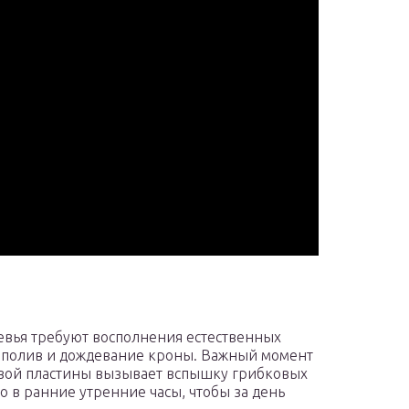
вья требуют восполнения естественных
 полив и дождевание кроны. Важный момент
овой пластины вызывает вспышку грибковых
 в ранние утренние часы, чтобы за день