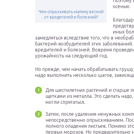
Поэтому 
осенью
Чем опрыскивать малину весной
от вредителей и болезней?
Благодар
предотвр
иных бол
замедляться вследствие того, что в необр
бактерий-возбудителей этих заболеваний.
вредителей и болезней. Вовремя проведе
урожайность на следующий год.
Но прежде, чем начать обрабатывать грушу,
надо выполнить несколько шагов, зависящи
Для шестилетних растений и старше п
щетками из металла. Это сделать надо
могли спрятаться.
Затем, после удаления ненужных компо
непосредственно опрыскиванием. Пос
полного опадения листьев. Помимо эт
первых морозов. Но предварительно на