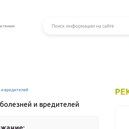
астениях
РЕ
й и вредителей
 болезней и вредителей
жание: