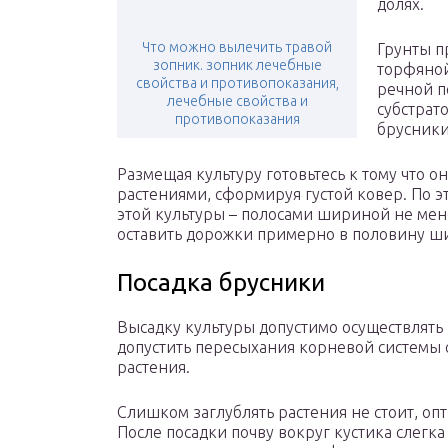
долях.
Что можно вылечить травой
Грунты п
зопник. зопник лечебные
торфяной
свойства и противопоказания,
речной п
лечебные свойства и
субстрат
противопоказания
брусник
Размещая культуру готовьтесь к тому что 
растениями, сформируя густой ковер. По 
этой культуры – полосами шириной не мен
оставить дорожки примерно в половину ш
Посадка брусники
Высадку культуры допустимо осуществлять к
допустить пересыхания корневой системы с
растения.
Слишком заглублять растения не стоит, опт
После посадки почву вокруг кустика слегк