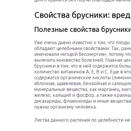
Свойства брусники: вред
Полезные свойства брусник
Уже очень давно известно о том, что плод
обладают целебными свойствами. Так, ран
именовали «ягодой бессмертия», потому чт
вылечить множество болезней. Главная це
брусники в том, что в ней содержится бол
количество витаминов A, E, B и C. Еще в яг
содержатся органические кислоты (лимонн
яблочная, щавелевая, бензойная и салицило
минеральные вещества, как марганец, магн
железо, кальций и фосфор, а также крахмал
дисахариды, флавоноиды и иные вещества
нужны организму человека.
Листва данного растения по целебности не 