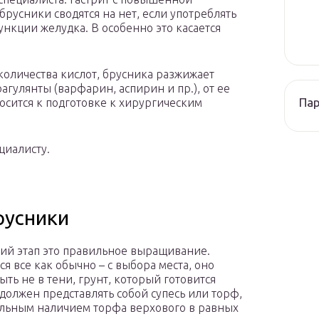
брусники сводятся на нет, если употреблять
нкции желудка. В особенно это касается
количества кислот, брусника разжижает
агулянты (варфарин, аспирин и пр.), от ее
Па
носится к подготовке к хирургическим
циалисту.
русники
й этап это правильное выращивание.
ся все как обычно – с выбора места, оно
ыть не в тени, грунт, который готовится
 должен представлять собой супесь или торф,
ельным наличием торфа верхового в равных