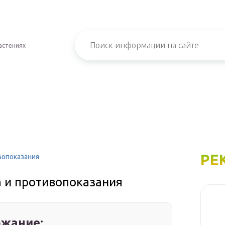
астениях
РЕ
вопоказания
а и противопоказания
жание: