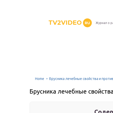
TV2VIDEO
RU
Журнал о р
Home
Брусника лечебные свойства и проти
Брусника лечебные свойств
Содер