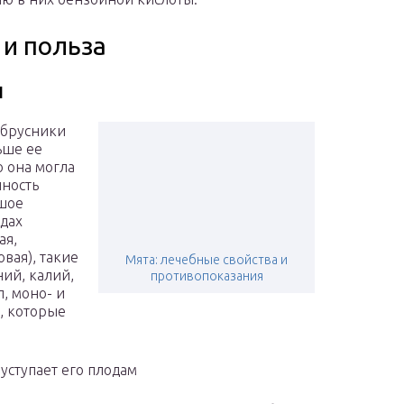
 и польза
и
ы брусники
ьше ее
о она могла
нность
ьшое
одах
ая,
вая), такие
Мята: лечебные свойства и
ий, калий,
противопоказания
, моно- и
, которые
уступает его плодам