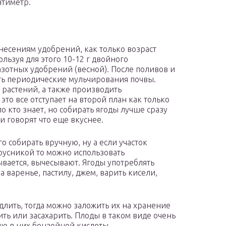
нтиметр.
несениям удобрений, как только возраст
ользуя для этого 10-12 г двойного
г азотных удобрений (весной). После поливов и
ь периодические мульчирования почвы.
 растений, а также производить
то все отступает на второй план как только
о кто знает, но собирать ягоды лучше сразу
 и говорят что еще вкуснее.
 собирать вручную, ну а если участок
русникой то можно использовать
вается, вычесывают. Ягоды употреблять
 варенье, пастилу, джем, варить кисели,
длить, тогда можно заложить их на хранение
ить или засахарить. Плоды в таком виде очень
ию в них бензойной кислоты.