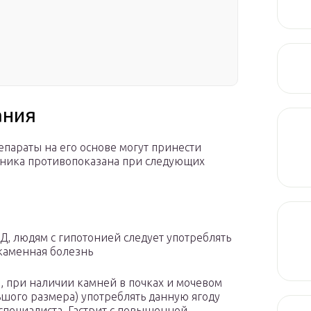
ания
епараты на его основе могут принести
сника противопоказана при следующих
Д, людям с гипотонией следует употреблять
каменная болезнь
, при наличии камней в почках и мочевом
ьшого размера) употреблять данную ягоду
специалиста. Гастрит с повышенной