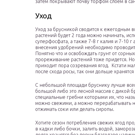
затем покрывают почву торфом слоем в са
Уход
Уход за брусникой сводится к ежегодным в
растений будет 2 года можно начинать, исп
суперфосфата, а также 7-8 г калия и 7-10 
внесения удобрений необходимо проводит
Понятно что и освобождать грунт от сорных
прореживание растений тоже придется. Но э
приходит пора созревания ягод. Кстати мал
после схода росы, так они дольше хранятся
С небольшой площади бруснику лучше всего
большой либо это лесной массив с дикой б
специальные гребни которыми их, что назы
можно свежими, а можно перерабатывать на
отжимать соки или делать сиропы.
Хотите сезон потребления свежих ягод про
в кадки либо бочки, залить водой, замороз
долго хранятся без порчи благодаря налич