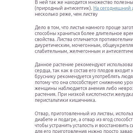
В ней так же находится множество полезны
(природный антисептик).
На сегодняшний 
несколько реже, чем листву
Дело в том, что листья намного проще заго
способны храниться более длительное врем
свойства. Листва отличается противогель
диуретическим, мочегонным, общеукреп
слабительным, желчегонным и антисептич
Данное растение рекомендуют использова
сердца, так как в состав его плодов входи
бруснику рекомендуется употреблять людя
потому что она способствует снижению уро
женщины наблюдается анемия либо невроз
растения. При низкой кислотности желудк
перистальтики кишечника.
Отвар, приготовленный из листвы, исполь
диабете и подагре, а отвар из ягод способ
чтобы устранить усталость и восстановить 
для его приготовления нужно просто завар