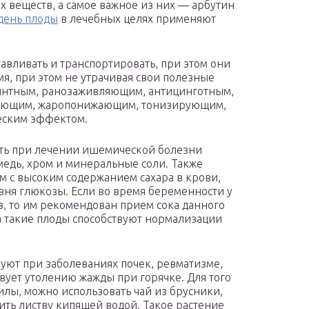
х веществ, а самое важное из них ― арбутин
день плоды
в лечебных целях применяют
тавливать и транспортировать, при этом они
я, при этом не утрачивая свои полезные
минтным, ранозаживляющим, антицинготным,
ляющим, жаропонижающим, тонизирующим,
еским эффектом.
ть при лечении ишемической болезни
т медь, хром и минеральные соли. Также
м с высоким содержанием сахара в крови,
вня глюкозы. Если во время беременности у
, то им рекомендован прием сока данного
а такие плоды способствуют нормализации
зуют при заболеваниях почек, ревматизме,
ствует утолению жажды при горячке. Для того
силы, можно использовать чай из брусники,
ить листву кипящей водой. Такое растение