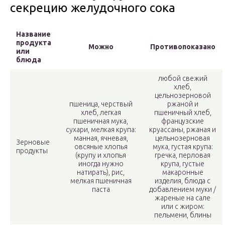
секрецию желудочного сока
Название
продукта
Можно
Противопоказано
или
блюда
любой свежий
хлеб,
цельнозерновой
пшеница, черствый
ржаной и
хлеб, легкая
пшеничный хлеб,
пшеничная мука,
французские
сухари, мелкая крупа:
круассаны, ржаная и
манная, ячневая,
цельнозерновая
Зерновые
овсяные хлопья
мука, густая крупа:
продукты
(крупу и хлопья
гречка, перловая
иногда нужно
крупа, густые
натирать), рис,
макаронные
мелкая пшеничная
изделия, блюда с
паста
добавлением муки /
жареные на сале
или с жиром:
пельмени, блины