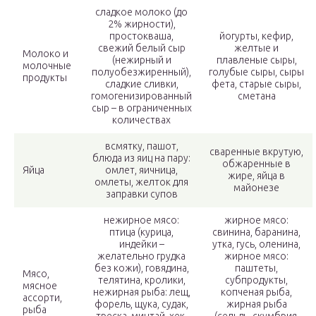
сладкое молоко (до
2% жирности),
простокваша,
йогурты, кефир,
свежий белый сыр
желтые и
Молоко и
(нежирный и
плавленые сыры,
молочные
полуобезжиренный),
голубые сыры, сыры
продукты
сладкие сливки,
фета, старые сыры,
гомогенизированный
сметана
сыр – в ограниченных
количествах
всмятку, пашот,
сваренные вкрутую,
блюда из яиц на пару:
обжаренные в
Яйца
омлет, яичница,
жире, яйца в
омлеты, желток для
майонезе
заправки супов
нежирное мясо:
жирное мясо:
птица (курица,
свинина, баранина,
индейки –
утка, гусь, оленина,
желательно грудка
жирное мясо:
без кожи), говядина,
паштеты,
Мясо,
телятина, кролики,
субпродукты,
мясное
нежирная рыба: лещ,
копченая рыба,
ассорти,
форель, щука, судак,
жирная рыба
рыба