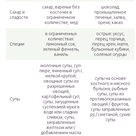
сахар, варенье без
шоколад,
Сахар и
косточек в
промышленное
сладости
ограниченном
печенье, халва,
количестве, мед
орехи, какао
в ограниченных
острые: уксус,
количествах:
перец, горчица,
Специи
лимонный сок,
перец, хрен, магги,
зеленый фенхель,
бульонные кубики,
ваниль
соленые огурцы
молочные супы, суп-
пюре, ячменный суп с
мелкой крупой,
супы на основе
овощные супы из
костного и мясного
разрешенных
бульона, рыбные
овощей,
супы, супы из
картофельный суп,
Супы
противопоказанных
супы, загущенные
овощей / фруктов,
суспензией муки в
супы заправленные
воде или сладких
ру / сметаной, сухие
сливках, супы,
супы
заправленные
желтком или с
добавлением масла