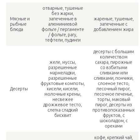
отварные, тушеные
без жарки,
Мясные и
запеченные в
жареные, тушеные,
рыбные
алюминиевой
запеченные с
блюда
фольге / пергаменте
добавлением жира
/ фольге, рагу,
тефтели, пудинги
десерты с большим
количеством
желе, муссы,
сахара, пирожные
разрешенные
со взбитыми
мармеладки,
сливками или
разрешенные
сливками, пончики,
фруктовые компоты,
слоеное тесто,
Десерты
кисели, кисели,
песочный пирог,
молочные кремы,
песочное печенье,
несвежее
торты, маковый
дрожжевое тесто,
пирог, десерты из
слегка сладкий
противопоказанных
бисквит
фруктов, с
шоколадом, с
орехами
кофе, крепкий чай,