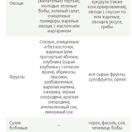
(желательно тертый),
кукуруза (также
Овощи
молодые зеленые
консервированная),
бобы, зеленый салат,
овощи с соусом по
очищенные
или жареные,
помидоры, вареные
овощи в уксусе,
овощи, с маслом или
грибы
маргарином
Спелые, очищенные
и без косточек,
вареные (или
протертые) яблоки,
клубника (сырая
клубника с согласия
врача), абрикосы,
все сырые фрукты,
Фрукты
персики,
сухофрукты, орехи
разбавленные,
вареная малина,
ежевика, черная
смородина, красная
смородина,
апельсиновый сок,
лимонный сок
Сухие
горох, фасоль, соя,
–
бобовые
чечевица, бобы