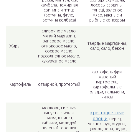
треска, минтай, хек,
(сельдь, скумбрия,
камбала, нежирная
лосось, сардины,
свинина и птица
тунец), вяленое
(ветчина, филе,
мясо, мясные и
ветчина колбаса)
рыбные консервы
сливочное масло,
мягкий маргарин,
рапсовое масло,
твердые маргарины,
Жиры
оливковое масло,
сало, сало, бекон
соевое масло,
подсолнечное масло,
кукурузное масло
картофель фри,
жареный
картофель,
Картофель
отварной, протертый
картофельные
оладьи, пельмени,
чипсы
морковь, цветная
крестоцветные
капуста, свекла,
тыква, шпинат,
овощи
, перец,
кабачки, молодой
чеснок, лук, огурцы,
зеленый горошек
щавель, репа, редис,