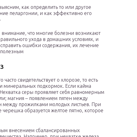
выясним, как определить то или другое
ние пеларгонии, и как эффективно его
ь
 внимание, что многие болезни возникают
правильного ухода в домашних условиях, и
исправить ошибки содержания, их лечение
сполезным
з
о часто свидетельствует о хлорозе, то есть
тки минеральных подкормок. Если кайма
а. Нехватка серы проявляет себя равномерным
ли; магния – появлением пятен между
ен между прожилками молодых листьев. При
 черешка образуется желтое пятно, которое
ным внесением сбалансированных
вещества. Например, при нехватке железа