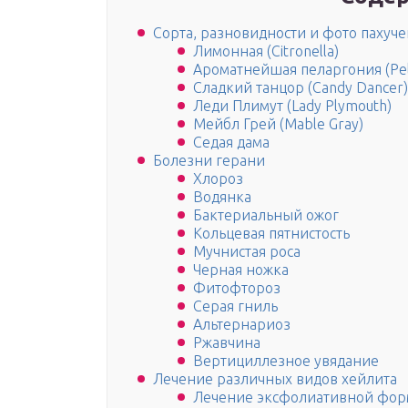
Сорта, разновидности и фото пахуче
Лимонная (Citronella)
Ароматнейшая пеларгония (Pel
Сладкий танцор (Candy Dancer)
Леди Плимут (Lady Plymouth)
Мейбл Грей (Mable Gray)
Седая дама
Болезни герани
Хлороз
Водянка
Бактериальный ожог
Кольцевая пятнистость
Мучнистая роса
Черная ножка
Фитофтороз
Серая гниль
Альтернариоз
Ржавчина
Вертициллезное увядание
Лечение различных видов хейлита
Лечение эксфолиативной фо