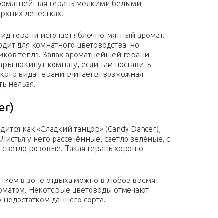
ароматнейшая герань мелкими белыми
рхних лепестках.
вид герани источает яблочно-мятный аромат.
дит для комнатного цветоводства, но
ников тепла. Запах ароматнейшей герани
ры покинут комнату, если там поставить
акого вида герани считается возможная
ть нельзя.
er)
ится как «Сладкий танцор» (Candy Dancer),
 Листья у него рассечённые, светло зелёные, с
 светло розовые. Такая герань хорошо
ением в зоне отдыха можно в любое время
роматом. Некоторые цветоводы отмечают
 недостатком данного сорта.