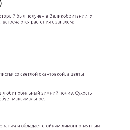
)
оторый был получен в Великобритании. У
 встречаются растения с запахом:
истья со светлой окантовкой, а цветы
не любит обильный зимний полив. Сухость
ебует максимальное.
гераням и обладает стойким лимонно-мятным