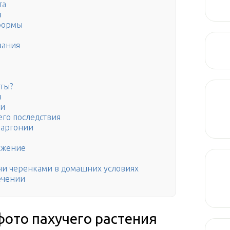
та
в
формы
вания
еты?
в
ми
его последствия
ларгонии
ожение
и черенками в домашних условиях
лечении
фото пахучего растения