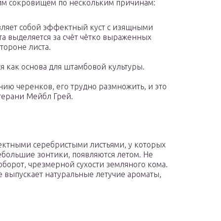
щим сокровищем по нескольким причинам:
вляет собой эффектный куст с изящными
а выделяется за счёт чётко выраженных
тороне листа.
ся как основа для штамбовой культуры.
нию черенков, его трудно размножить, и это
герани Мейбл Грей.
ектными серебристыми листьями, у которых
ебольшие зонтики, появляются летом. Не
оборот, чрезмерной сухости земляного кома.
е выпускает натуральные летучие ароматы,