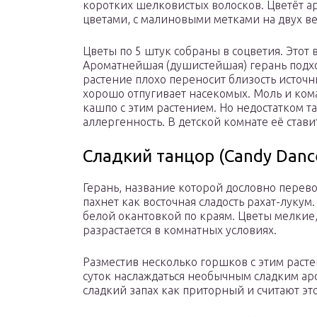
коротких шелковистых волосков. Цветёт 
цветами, с малиновыми метками на двух ве
Цветы по 5 штук собраны в соцветия. Этот 
Ароматнейшая (душистейшая) герань подхо
растение плохо переносит близость источ
хорошо отпугивает насекомых. Моль и кома
кашпо с этим растением. Но недостатком т
аллергенность. В детской комнате её стави
Сладкий танцор (Candy Danc
Герань, название которой дословно перевод
пахнет как восточная сладость рахат-лукум.
белой окантовкой по краям. Цветы мелкие,
разрастается в комнатных условиях.
Разместив несколько горшков с этим раст
суток наслаждаться необычным сладким а
сладкий запах как приторный и считают это