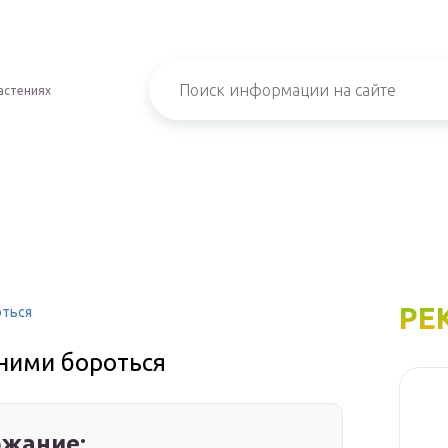
астениях
РЕ
оться
 ними бороться
жание: