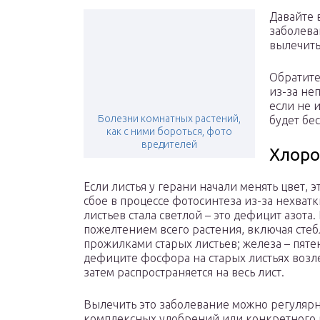
Давайте 
заболева
вылечит
Обратите
из-за не
если не 
Болезни комнатных растений,
будет бе
как с ними бороться, фото
вредителей
Хлоро
Если листья у герани начали менять цвет, эт
сбое в процессе фотосинтеза из-за нехва
листьев стала светлой – это дефицит азот
пожелтением всего растения, включая стеб
прожилками старых листьев; железа – пят
дефиците фосфора на старых листьях возле
затем распространяется на весь лист.
Вылечить это заболевание можно регуляр
комплексных удобрений или конкретного 