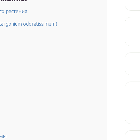
го растения
argonium odoratissimum)
рмы