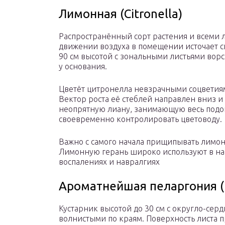
Лимонная (Citronella)
Распространённый сорт растения и всеми
движении воздуха в помещении источает с
90 см высотой с зональными листьями вор
у основания.
Цветёт цитронелла невзрачными соцветиям
Вектор роста её стеблей направлен вниз и
неопрятную лиану, занимающую весь подо
своевременно контролировать цветоводу.
Важно с самого начала прищипывать лимон
Лимонную герань широко используют в н
воспалениях и навралгиях
Ароматнейшая пеларгония (P
Кустарник высотой до 30 см с округло-сер
волнистыми по краям. Поверхность листа п