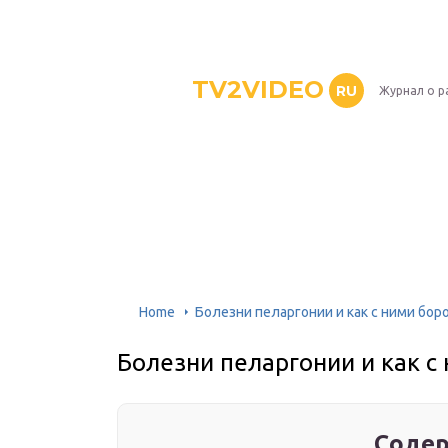
TV2VIDEO
RU
Журнал о р
Home
Болезни пеларгонии и как с ними бор
Болезни пеларгонии и как с
Содер