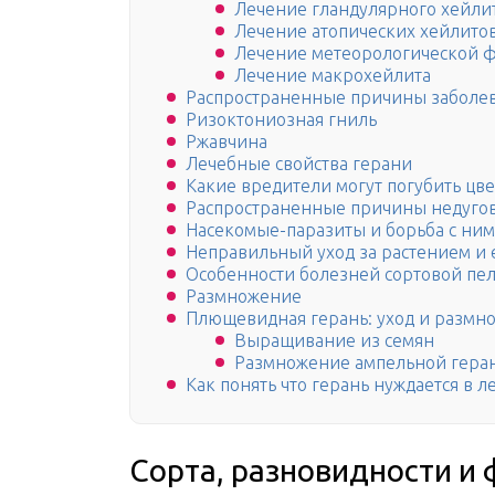
Лечение гландулярного хейли
Лечение атопических хейлито
Лечение метеорологической 
Лечение макрохейлита
Распространенные причины заболе
Ризоктониозная гниль
Ржавчина
Лечебные свойства герани
Какие вредители могут погубить цв
Распространенные причины недуго
Насекомые-паразиты и борьба с ни
Неправильный уход за растением и 
Особенности болезней сортовой пе
Размножение
Плющевидная герань: уход и размн
Выращивание из семян
Размножение ампельной геран
Как понять что герань нуждается в 
Сорта, разновидности и 