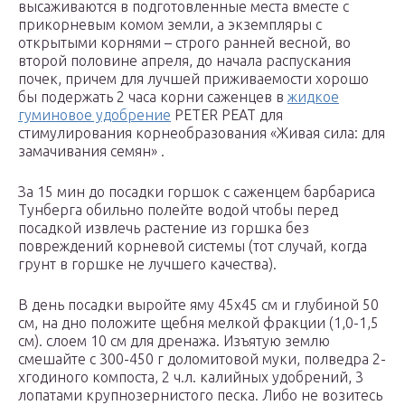
высаживаются в подготовленные места вместе с
прикорневым комом земли, а экземпляры с
открытыми корнями – строго ранней весной, во
второй половине апреля, до начала распускания
почек, причем для лучшей приживаемости хорошо
бы подержать 2 часа корни саженцев в
жидкое
гуминовое удобрение
PETER PEAT для
стимулирования корнеобразования «Живая сила: для
замачивания семян» .
За 15 мин до посадки горшок с саженцем барбариса
Тунберга обильно полейте водой чтобы перед
посадкой извлечь растение из горшка без
повреждений корневой системы (тот случай, когда
грунт в горшке не лучшего качества).
В день посадки выройте яму 45х45 см и глубиной 50
см, на дно положите щебня мелкой фракции (1,0-1,5
см). слоем 10 см для дренажа. Изъятую землю
смешайте с 300-450 г доломитовой муки, полведра 2-
хгодиного компоста, 2 ч.л. калийных удобрений, 3
лопатами крупнозернистого песка. Либо не возитесь