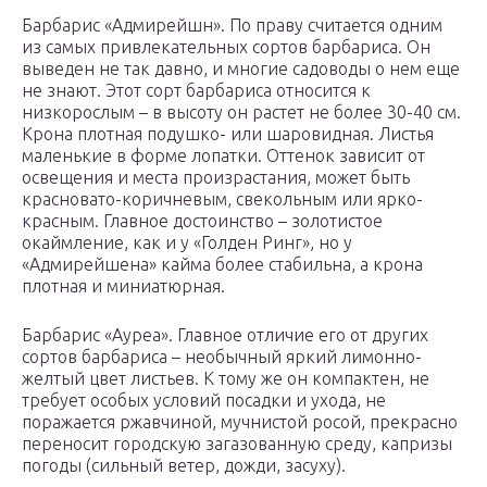
Барбарис «Адмирейшн». По праву считается одним
из самых привлекательных сортов барбариса. Он
выведен не так давно, и многие садоводы о нем еще
не знают. Этот сорт барбариса относится к
низкорослым – в высоту он растет не более 30-40 см.
Крона плотная подушко- или шаровидная. Листья
маленькие в форме лопатки. Оттенок зависит от
освещения и места произрастания, может быть
красновато-коричневым, свекольным или ярко-
красным. Главное достоинство – золотистое
окаймление, как и у «Голден Ринг», но у
«Адмирейшена» кайма более стабильна, а крона
плотная и миниатюрная.
Барбарис «Ауреа». Главное отличие его от других
сортов барбариса – необычный яркий лимонно-
желтый цвет листьев. К тому же он компактен, не
требует особых условий посадки и ухода, не
поражается ржавчиной, мучнистой росой, прекрасно
переносит городскую загазованную среду, капризы
погоды (сильный ветер, дожди, засуху).