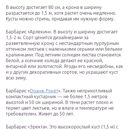
В высоту достигает 80 см, а крона в ширину
разрастается до 1,5 м, хотя растет очень медленно.
Кусты можно стричь, придавая им нужную форму.
Барбарис «Арлекин». В высоту и ширину достигает
1,5-2 м. Сорт ценится дизайнерами за
разветвленную крону с нестандартным пурпурным
оттенком листьев с маленькими серыми или белыми
крапинками. Под летним солнцем листва становится
белой, а осенние холода делают ее красной,
янтарной или золотистой. Ягоды его несъедобны, как
и у других декоративных сортов, но украшают куст
всю зиму.
Барбарис «
Оранж Рокет
». Также неприхотливый
компактный кустарник — не более 1,5 метров
высотой и 50 см шириной. В тени растет плохо и
теряет цвет листьев, но в влаге и температуре не
требователен. Живет до 50 лет.
Барбарис «Эректа». Это высокорослый куст (1,5 м) с