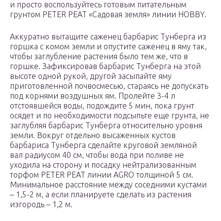
и просто воспользуйтесь готовым питательным
грунтом PETER PEAT «Садовая земля» линии HOBBY.
Аккуратно вытащите саженец барбарис Тунберга из
горшка с комом земли и опустите саженец в яму так,
чтобы заглубление растения было тем же, что в
горшке. Зафиксировав барбарис Тунберга на этой
высоте одной рукой, другой засыпайте яму
приготовленной почвосмесью, стараясь не допускать
под корнями воздушных ям. Пролейте 3-4 л
отстоявшейся воды, подождите 5 мин, пока грунт
осядет и по необходимости подсыпьте еще грунта, не
заглубляя барбарис Тунберга относительно уровня
земли. Вокруг отдельно высаженных кустов
барбариса Тунберга сделайте круговой земляной
вал радиусом 40 см, чтобы вода при поливе не
уходила на сторону и посадку нейтрализованным
торфом PETER PEAT линии AGRO толщиной 5 см.
Минимальное расстояние между соседними кустами
– 1,5-2 м, а если планируете сделать из растения
изгородь – 1,2 м.