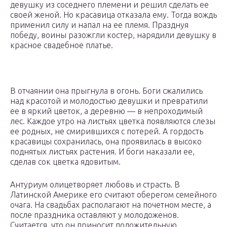
девушку из соседнего племени и решил сделать ее
своей женой. Но красавица отказала ему. Тогда вождь
применил силу и напал на ее племя. Празднуя
победу, воины разожгли костер, нарядили девушку в
красное свадебное платье.
В отчаянии она прыгнула в огонь. Боги сжалились
над красотой и молодостью девушки и превратили
ее в яркий цветок, а деревню — в непроходимый
лес. Каждое утро на листьях цветка появляются слезы
ее родных, не смирившихся с потерей. А гордость
красавицы сохранилась, она проявилась в высоко
поднятых листьях растения. И боги наказали ее,
сделав сок цветка ядовитым.
Антуриум олицетворяет любовь и страсть. В
Латинской Америке его считают оберегом семейного
очага. На свадьбах располагают на почетном месте, а
после праздника оставляют у молодоженов.
Считается, что он приносит положительную