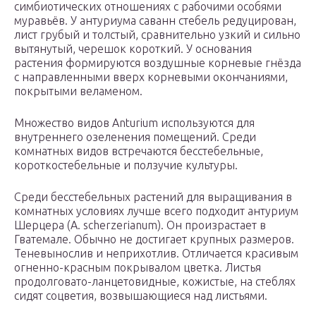
симбиотических отношениях с рабочими особями
муравьёв. У антуриума саванн стебель редуцирован,
лист грубый и толстый, сравнительно узкий и сильно
вытянутый, черешок короткий. У основания
растения формируются воздушные корневые гнёзда
с направленными вверх корневыми окончаниями,
покрытыми веламеном.
Множество видов Anturium используются для
внутреннего озеленения помещений. Среди
комнатных видов встречаются бесстебельные,
короткостебельные и ползучие культуры.
Среди бесстебельных растений для выращивания в
комнатных условиях лучше всего подходит антуриум
Шерцера (А. scherzerianum). Он произрастает в
Гватемале. Обычно не достигает крупных размеров.
Теневынослив и неприхотлив. Отличается красивым
огненно-красным покрывалом цветка. Листья
продолговато-ланцетовидные, кожистые, на стеблях
сидят соцветия, возвышающиеся над листьями.