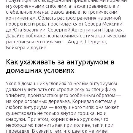
полуэпифиты с воздушными придаточными корнями
и укороченными стеблями, а также травянистые и
стебельные лианы, разосланные по тропическим
континентам. Область распространения на земной
поверхности рода простилается от Севера Мексики
до Юга Бразилии, Северной Аргентины и Парагвая.
Давайте поближе познакомимся с этим экзотическим
растением и его видами — Андре, Шерцера,
Бейкера и другие.
Как ухаживать за антуриумом в
домашних условиях
Уход в домашних условиях за Белым антуриумом
должен учитывать его «тропическую» специфику
эпифита, произрастающего особенным образом —
на коре огромных деревьев. Корневая система у
любого антуриума — воздушного типа: она может
существовать не только внутри горшка, но и
снаружи. При этом, корни очень хрупкие, что
необходимо помнить как при поливе, так и при
пересадке. В связи с тем, что цветок не имеет