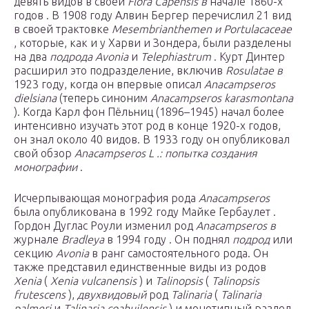
девять видов в своей
Flora Capensis в
начале 1860-х
годов . В 1908 году
Алвин Бергер перечислил
21 вид
в своей трактовке
Mesembrianthemen и Portulacaceae
, которые, как и у Харви и Зондера, были разделены
на два
подрода Avonia
и
Telephiastrum
. Курт Динтер
расширил это подразделение, включив
Rosulatae в
1923 году, когда он впервые описал
Anacampseros
dielsiana
(теперь синоним
Anacampseros karasmontana
). Когда Карл фон Пёльниц (1896–1945) начал более
интенсивно изучать этот род в конце 1920-х годов,
он знал около 40 видов. В 1933 году он опубликовал
свой обзор
Anacampseros L .: попытка создания
монографии
.
Исчерпывающая монография рода
Anacampseros
была опубликована в 1992 году Майке Гербаулет .
Гордон Дуглас Роули изменил род
Anacampseros в
журнале
Bradleya
в 1994 году . Он поднял
подрод
или
секцию
Avonia
в ранг самостоятельного рода. Он
также представил единственные виды из родов
Xenia
(
Xenia vulcanensis
) и
Talinopsis
(
Talinopsis
frutescens
),
двухвидовый
род
Talinaria
(
Talinaria
palmeri
и
Talinaria coahuilensis
) и монотипный раздел