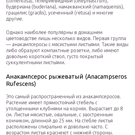
(tomentosa), телефиевидный (telephiastrum),
будериана (buderiana), намакванский (namaquensis),
грацилис (gracilis), усеченный (retusa) и многие
другие.
Однако наиболее популярны в домашнем
цветоводстве лишь несколько видов. Первая группа
— анакампсеросы с мясистыми листьями. Такие виды
либо образуют компактные розетки, либо имеют
довольно короткий ствол, густо покрытый
суккулентными листьями.
Анакампсерос рыжеватый (Anacampseros
Rufescens)
Это самый распространенный из анакампсеросов.
Растение имеет прямостоячий стебель с
утолщенными клубнями на корнях. Вырастает до 8
см. Листья мясистые, овальные, с заостренным
кончиком, длинной до 25 мм. На стебле листья
расположены спирально и довольно часто. С
возрастом листья краснеют с нижней стороны.