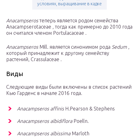
условиях, выращивание в кадке
Anacampseros
теперь является родом семейства
Anacampserotaceae , тогда как примерно до 2010 года
он считался членом Portulacaceae .
Anacampseros
Mill.
является синонимом рода
Sedum
,
который принадлежит к другому семейству
растений, Crassulaceae .
Виды
Следующие виды были включены в список растений
Кью Гарденс в начале 2016 года.
Anacampseros affinis
H.Pearson & Stephens
Anacampseros albidiflora
Poelln.
Anacampseros albissima
Marloth