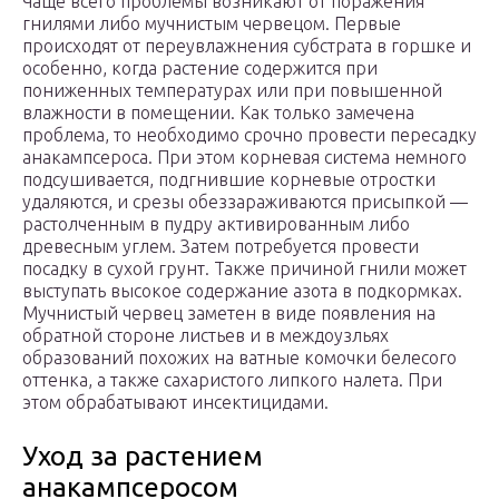
Чаще всего проблемы возникают от поражения
гнилями либо мучнистым червецом. Первые
происходят от переувлажнения субстрата в горшке и
особенно, когда растение содержится при
пониженных температурах или при повышенной
влажности в помещении. Как только замечена
проблема, то необходимо срочно провести пересадку
анакампсероса. При этом корневая система немного
подсушивается, подгнившие корневые отростки
удаляются, и срезы обеззараживаются присыпкой —
растолченным в пудру активированным либо
древесным углем. Затем потребуется провести
посадку в сухой грунт. Также причиной гнили может
выступать высокое содержание азота в подкормках.
Мучнистый червец заметен в виде появления на
обратной стороне листьев и в междоузльях
образований похожих на ватные комочки белесого
оттенка, а также сахаристого липкого налета. При
этом обрабатывают инсектицидами.
Уход за растением
анакампсеросом