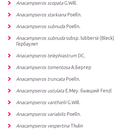
Anacampseros scopata
G.Will.
Anacampseros starkiana
Poelln.
Anacampseros subnuda
Poelln.
Anacampseros subnuda
subsp. lubbersii (Bleck)
Гербаулет
Anacampseros telephiastrum
DC.
Anacampseros tomentosa
А.Бергер
Anacampseros truncata
Poelln.
Anacampseros ustulata
E.Mey. бывший Fenzl
Anacampseros vanthielii
G.Will.
Anacampseros variabilis
Poelln.
Anacampseros vespertina
Thulin