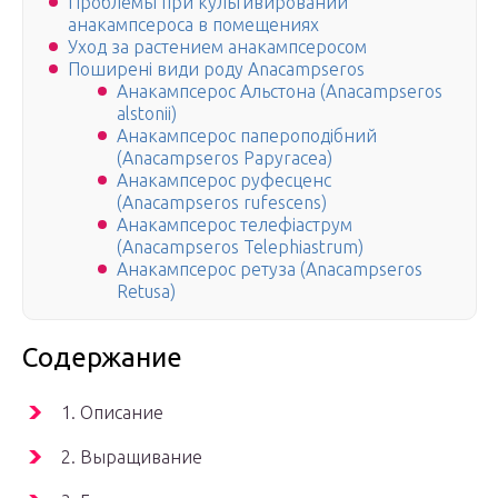
Проблемы при культивировании
анакампсероса в помещениях
Уход за растением анакампсеросом
Поширені види роду Anacampseros
Анакампсерос Альстона (Anacampseros
alstonii)
Анакампсерос папероподібний
(Anacampseros Papyracea)
Анакампсерос руфесценс
(Anacampseros rufescens)
Анакампсерос телефіаструм
(Anacampseros Telephiastrum)
Анакампсерос ретуза (Anacampseros
Retusa)
Содержание
1. Описание
2. Выращивание