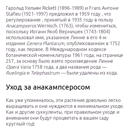
Гарольд Уильям Rickett (1896-1989) и Frans Антони
Stafleu (1921-1997) предложил в 1959 году , что
регулирование , принятый в 1935 году в пользу
Anacampseros
Wernisch. (1763), чтобы измениться,
поскольку Иоганн Якоб Вернишек (1743-1804)
использовал имя, указанное Линне в его 4-м
издании
Genera Plantarum,
опубликованном в 1752
году, как первое. В Международном кодексе
ботанической номенклатуры 1961 года, на странице
257, за основу было взято произведение Линне
Opera Varia
1758 года, а два названия рода —
Ruelingia
и
Telephastrum —
были удалены из кода.
Уход за анакампсеросом
Как уже упоминалось, эти растения довольно легко
выращивать и они нуждаются в минимальном уходе.
Как и другие суккуленты, при правильном уходе и
внимании они будут процветать в вашем саду
круглый год!