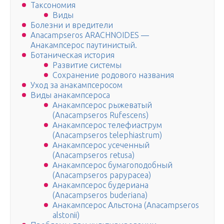
Таксономия
Виды
Болезни и вредители
Anacampseros ARACHNOIDES —
Анакампсерос паутинистый.
Ботаническая история
Развитие системы
Сохранение родового названия
Уход за анакампсеросом
Виды анакампсероса
Анакампсерос рыжеватый
(Anacampseros Rufescens)
Анакампсерос телефиаструм
(Anacampseros telephiastrum)
Анакампсерос усеченный
(Anacampseros retusa)
Анакампсерос бумагоподобный
(Anacampseros papypacea)
Анакампсерос будериана
(Anacampseros buderiana)
Анакампсерос Альстона (Anacampseros
alstonii)