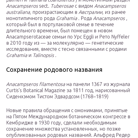
Anacampseros
sect.
Tuberosae
с видом
Anacampseros
australiana,
произрастающим в
Австралии,
из ранее
монотипичного рода
Grahamia
. Рода
Anacampseros
,
который был в
портулаковой
семье в течение
длительного времени, был помещен в новом
Anacampserotaceae
семьи по
Урс Eggli
и
Рето Nyffeler
в 2010 году из — за
молекулярно —
генетические
исследования, вместе с тесно связанными с родами
Grahamia
и
Talinopsis
.
Сохранение родового названия
Anacampseros filamentosa
на панели 1367 из журнала
Curtis’s Botanical Magazine за 1811 год, нарисованный
Сиденхэмом Тистом Эдвардсом (1768–1819)
Новые правила обращения с
омонимами,
принятые
на Пятом Международном ботаническом конгрессе в
Кембридже в 1930 году, сделали необходимым
сохранение множества установленных, но позже
опубликованных родовых названий.
Альфред Редер