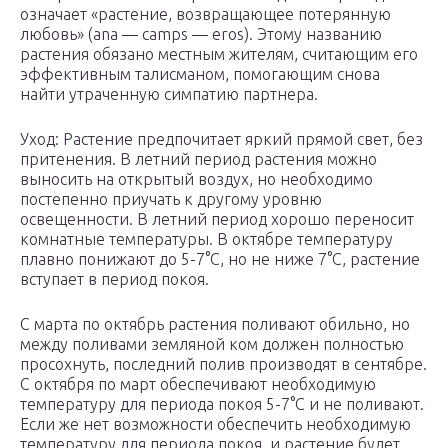
означает «растение, возвращающее потерянную
любовь» (ana — camps — eros). Этому названию
растения обязано местным жителям, считающим его
эффективным талисманом, помогающим снова
найти утраченную симпатию партнера.
Уход: Растение предпочитает яркий прямой свет, без
притенения. В летний период растения можно
выносить на открытый воздух, но необходимо
постепенно приучать к другому уровню
освещенности. В летний период хорошо переносит
комнатные температуры. В октябре температуру
плавно понижают до 5-7°С, но не ниже 7°С, растение
вступает в период покоя.
С марта по октябрь растения поливают обильно, но
между поливами земляной ком должен полностью
просохнуть, последний полив производят в сентябре.
С октября по март обеспечивают необходимую
температуру для периода покоя 5-7°С и не поливают.
Если же нет возможности обеспечить необходимую
температуру для периода покоя, и растение будет