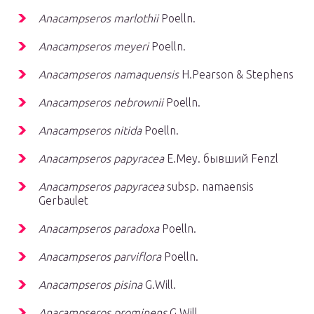
Anacampseros marlothii
Poelln.
Anacampseros meyeri
Poelln.
Anacampseros namaquensis
H.Pearson & Stephens
Anacampseros nebrownii
Poelln.
Anacampseros nitida
Poelln.
Anacampseros papyracea
E.Mey. бывший Fenzl
Anacampseros papyracea
subsp. namaensis
Gerbaulet
Anacampseros paradoxa
Poelln.
Anacampseros parviflora
Poelln.
Anacampseros pisina
G.Will.
Anacampseros prominens
G.Will.