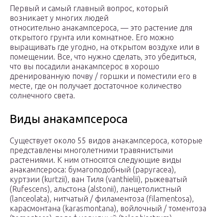
Первый и самый главный вопрос, который
возникает у многих людей
относительно анакампсероса, — это растение для
открытого грунта или комнатное. Его можно
выращивать где угодно, на открытом воздухе или в
помещении. Все, что нужно сделать, это убедиться,
что вы посадили анакампсерос в хорошо
дренированную почву / горшки и поместили его в
месте, где он получает достаточное количество
солнечного света.
Виды анакампсероса
Существует около 55 видов анакампсероса, которые
представлены многолетними травянистыми
растениями. К ним относятся следующие виды
анакампсероса: бумагоподобный (papyracea),
куртзии (kurtzii), ван Тиля (vanthielii), рыжеватый
(Rufescens), альстона (alstonii), ланцетолистный
(lanceolata), нитчатый / филаментоза (filamentosa),
карасмонтана (karasmontana), войлочный / томентоза