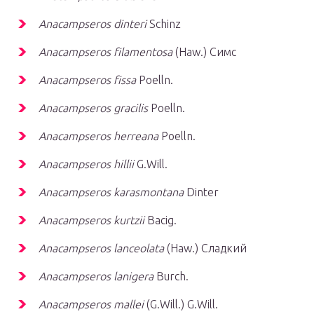
Anacampseros dinteri
Schinz
Anacampseros filamentosa
(Haw.) Симс
Anacampseros fissa
Poelln.
Anacampseros gracilis
Poelln.
Anacampseros herreana
Poelln.
Anacampseros hillii
G.Will.
Anacampseros karasmontana
Dinter
Anacampseros kurtzii
Bacig.
Anacampseros lanceolata
(Haw.) Сладкий
Anacampseros lanigera
Burch.
Anacampseros mallei
(G.Will.) G.Will.