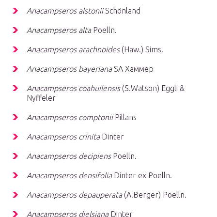
Anacampseros alstonii
Schönland
Anacampseros alta
Poelln.
Anacampseros arachnoides
(Haw.) Sims.
Anacampseros bayeriana
SA Хаммер
Anacampseros coahuilensis
(S.Watson) Eggli &
Nyffeler
Anacampseros comptonii
Pillans
Anacampseros crinita
Dinter
Anacampseros decipiens
Poelln.
Anacampseros densifolia
Dinter ex Poelln.
Anacampseros depauperata
(A.Berger) Poelln.
Anacampseros dielsiana
Dinter