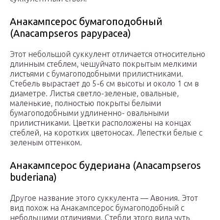
Анакампсерос бумагоподобный
(Anacampseros papypacea)
Этот небольшой суккулент отличается относительно
длинным стеблем, чешуйчато покрытым мелкими
листьями с бумагоподобными прилистниками.
Стебель вырастает до 5-6 см высоты и около 1 см в
диаметре. Листья светло-зеленые, овальные,
маленькие, полностью покрыты белыми
бумагоподобными удлиненно- овальными
прилистниками. Цветки расположены на концах
стеблей, на коротких цветоносах. Лепестки белые с
зеленым оттенком.
Анакампсерос будериана (Anacampseros
buderiana)
Другое название этого суккулента — Авония. Этот
вид похож на Анакампсерос бумагоподобный с
небольшими отличиями. Стебли этого вида чуть