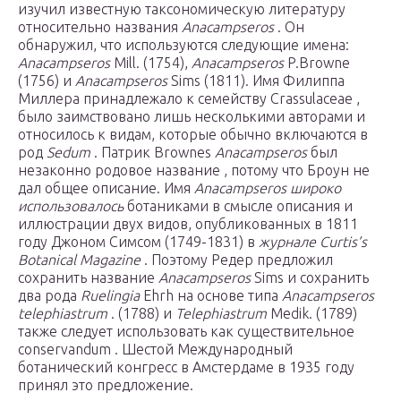
изучил известную таксономическую литературу
относительно названия
Anacampseros
. Он
обнаружил, что используются следующие имена:
Anacampseros
Mill.
(1754),
Anacampseros
P.Browne
(1756) и
Anacampseros
Sims
(1811). Имя
Филиппа
Миллера
принадлежало к семейству
Crassulaceae
,
было заимствовано лишь несколькими авторами и
относилось к видам, которые обычно включаются в
род
Sedum
.
Патрик Brownes
Anacampseros
был
незаконно родовое название , потому что Броун не
дал общее описание. Имя
Anacampseros широко
использовалось
ботаниками в смысле описания и
иллюстрации двух видов, опубликованных в 1811
году
Джоном Симсом
(1749-1831) в
журнале Curtis’s
Botanical Magazine
. Поэтому Редер предложил
сохранить название
Anacampseros
Sims и
сохранить
два рода
Ruelingia
Ehrh
на основе типа
Anacampseros
telephiastrum
.
(1788) и
Telephiastrum
Medik.
(1789)
также следует использовать как
существительное
conservandum
. Шестой Международный
ботанический конгресс в
Амстердаме
в 1935 году
принял это предложение.