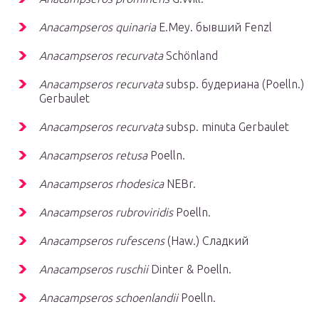
Anacampseros quinaria
E.Mey. бывший Fenzl
Anacampseros recurvata
Schönland
Anacampseros recurvata
subsp. будериана (Poelln.)
Gerbaulet
Anacampseros recurvata
subsp. minuta Gerbaulet
Anacampseros retusa
Poelln.
Anacampseros rhodesica
NEBr.
Anacampseros rubroviridis
Poelln.
Anacampseros rufescens
(Haw.) Сладкий
Anacampseros ruschii
Dinter & Poelln.
Anacampseros schoenlandii
Poelln.