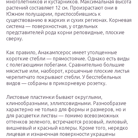
многолетников и кустарников. Максимальная высота
растений составляет 12 см. Произрастают они в
Южном полушарии, приспособившись к
существованию в жарких и сухих регионах. Корневая
система — поверхностная, у отдельных
представителей рода корни реповидные, плоские
сверху.
Как правило, Анакампсерос имеет утолщенные
короткие стебли — прямостоячие. Однако есть виды
с полегающими побегами. Сравнительно большие
мясистые или, наоборот, крошечные плоские листья
черепитчато покрывают стебли. У бесстебельных
видов — собраны в прикорневую розетку.
Листовые пластинки бывают округлыми,
клинообразными, эллипсовидными. Разнообразие
характерно не только для формы и размеров, но и
для расцветки листвы — помимо всевозможных
оттенков зеленого, встречаются розовый, лиловый,
вишневый и красный колеры. Кроме того, нередко
лицевая и изнаночная поверхности украшены