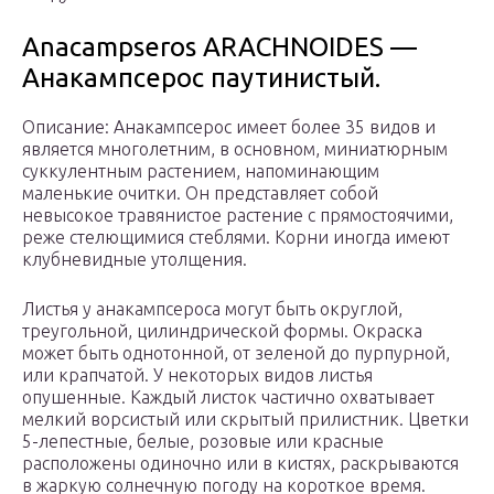
Anacampseros ARACHNOIDES —
Анакампсерос паутинистый.
Описание: Анакампсерос имеет более 35 видов и
является многолетним, в основном, миниатюрным
суккулентным растением, напоминающим
маленькие очитки. Он представляет собой
невысокое травянистое растение с прямостоячими,
реже стелющимися стеблями. Корни иногда имеют
клубневидные утолщения.
Листья у анакампсероса могут быть округлой,
треугольной, цилиндрической формы. Окраска
может быть однотонной, от зеленой до пурпурной,
или крапчатой. У некоторых видов листья
опушенные. Каждый листок частично охватывает
мелкий ворсистый или скрытый прилистник. Цветки
5-лепестные, белые, розовые или красные
расположены одиночно или в кистях, раскрываются
в жаркую солнечную погоду на короткое время.