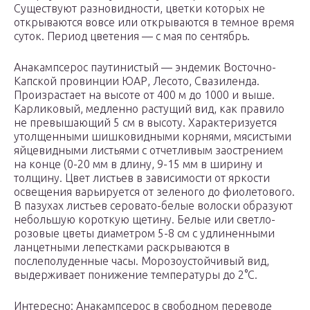
Существуют разновидности, цветки которых не
открываются вовсе или открываются в темное время
суток. Период цветения — с мая по сентябрь.
Анакампсерос паутинистый — эндемик Восточно-
Капской провинции ЮАР, Лесото, Свазиленда.
Произрастает на высоте от 400 м до 1000 и выше.
Карликовый, медленно растущий вид, как правило
не превышающий 5 см в высоту. Характеризуется
утолщенными шишковидными корнями, мясистыми
яйцевидными листьями с отчетливым заострением
на конце (0-20 мм в длину, 9-15 мм в ширину и
толщину. Цвет листьев в зависимости от яркости
освещения варьируется от зеленого до фиолетового.
В пазухах листьев серовато-белые волоски образуют
небольшую короткую щетину. Белые или светло-
розовые цветы диаметром 5-8 см с удлиненными
ланцетными лепестками раскрываются в
послеполуденные часы. Морозоустойчивый вид,
выдерживает понижение температуры до 2°С.
Интересно: Анакампсерос в свободном переводе