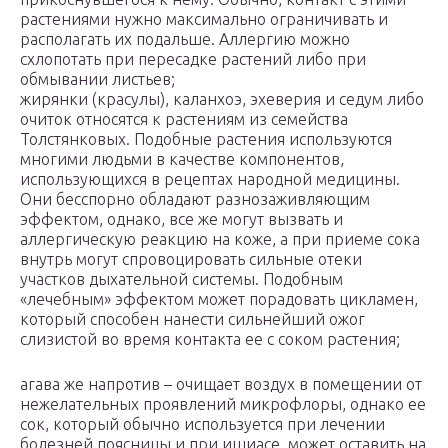
растениями нужно максимально ограничивать и
располагать их подальше. Аллергию можно
схлопотать при пересадке растений либо при
обмывании листьев;
жирянки (красулы), каланхоэ, эхеверия и седум либо
очиток относятся к растениям из семейства
Толстянковых. Подобные растения используются
многими людьми в качестве компонентов,
использующихся в рецептах народной медицины.
Они бесспорно обладают разнозаживляющим
эффектом, однако, все же могут вызвать и
аллергическую реакцию на коже, а при приеме сока
внутрь могут спровоцировать сильные отеки
участков дыхательной системы. Подобным
«лечебным» эффектом может порадовать цикламен,
который способен нанести сильнейший ожог
слизистой во время контакта ее с соком растения;
агава же напротив – очищает воздух в помещении от
нежелательных проявлений микрофлоры, однако ее
сок, который обычно используется при лечении
болезней поясницы и при ишиасе, может оставить на