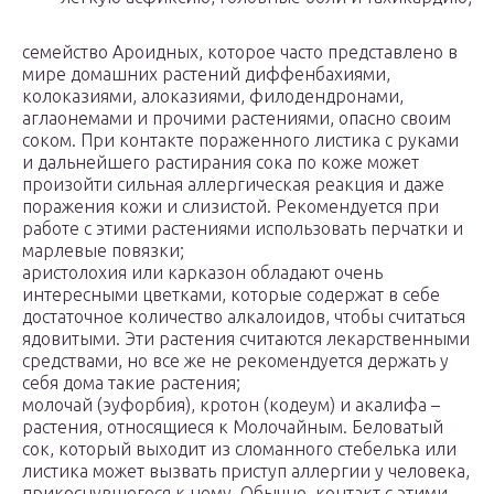
семейство Ароидных, которое часто представлено в
мире домашних растений диффенбахиями,
колоказиями, алоказиями, филодендронами,
аглаонемами и прочими растениями, опасно своим
соком. При контакте пораженного листика с руками
и дальнейшего растирания сока по коже может
произойти сильная аллергическая реакция и даже
поражения кожи и слизистой. Рекомендуется при
работе с этими растениями использовать перчатки и
марлевые повязки;
аристолохия или карказон обладают очень
интересными цветками, которые содержат в себе
достаточное количество алкалоидов, чтобы считаться
ядовитыми. Эти растения считаются лекарственными
средствами, но все же не рекомендуется держать у
себя дома такие растения;
молочай (эуфорбия), кротон (кодеум) и акалифа –
растения, относящиеся к Молочайным. Беловатый
сок, который выходит из сломанного стебелька или
листика может вызвать приступ аллергии у человека,
прикоснувшегося к нему. Обычно, контакт с этими