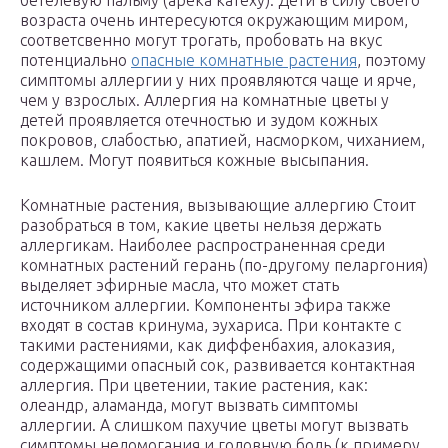
бетелевую пальму (арека катеху). Дети в силу своего
возраста очень интересуются окружающим миром,
соответсвенно могут трогать, пробовать на вкус
потенциально
опасные комнатные растения
, поэтому
симптомы аллергии у них проявляются чаще и ярче,
чем у взрослых. Аллергия на комнатные цветы у
детей проявляется отечностью и зудом кожных
покровов, слабостью, апатией, насморком, чиханием,
кашлем. Могут появиться кожные высыпания.
Комнатные растения, вызывающие аллергию Стоит
разобраться в том, какие цветы нельзя держать
аллергикам. Наиболее распространенная среди
комнатных растений герань (по-другому пеларгония)
выделяет эфирные масла, что может стать
источником аллергии. Компоненты эфира также
входят в состав кринума, эухариса. При контакте с
такими растениями, как диффенбахия, алоказия,
содержащими опасный сок, развивается контактная
аллергия. При цветении, такие растения, как:
олеандр, аламанда, могут вызвать симптомы
аллергии. А слишком пахучие цветы могут вызвать
симптомы недомогания и головную боль (к примеру,