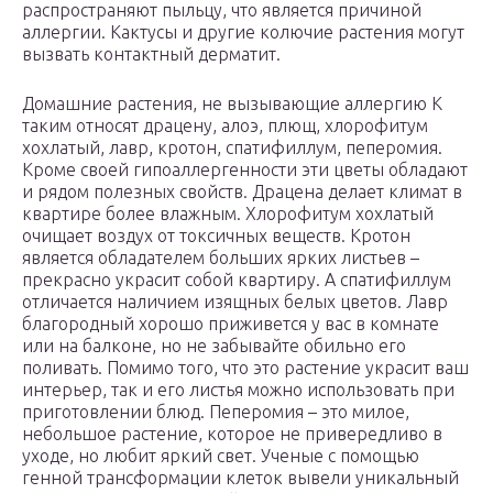
распространяют пыльцу, что является причиной
аллергии. Кактусы и другие колючие растения могут
вызвать контактный дерматит.
Домашние растения, не вызывающие аллергию К
таким относят драцену, алоэ, плющ, хлорофитум
хохлатый, лавр, кротон, спатифиллум, пеперомия.
Кроме своей гипоаллергенности эти цветы обладают
и рядом полезных свойств. Драцена делает климат в
квартире более влажным. Хлорофитум хохлатый
очищает воздух от токсичных веществ. Кротон
является обладателем больших ярких листьев –
прекрасно украсит собой квартиру. А спатифиллум
отличается наличием изящных белых цветов. Лавр
благородный хорошо приживется у вас в комнате
или на балконе, но не забывайте обильно его
поливать. Помимо того, что это растение украсит ваш
интерьер, так и его листья можно использовать при
приготовлении блюд. Пеперомия – это милое,
небольшое растение, которое не привередливо в
уходе, но любит яркий свет. Ученые с помощью
генной трансформации клеток вывели уникальный